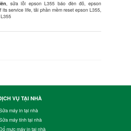
iên
,
sửa lỗi epson L355 báo đèn đỏ, epson
 its service life, tải phần mềm reset epson L355,
 L355
DỊCH VỤ TẠI NHÀ
Sửa máy in tại nhà
Sửa máy tính tại nhà
Đổ mực máy in tại nhà