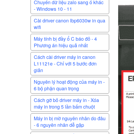
Chuyển dữ liệu zalo sang ổ khác
- Windows 10 - 11
Cài driver canon lbp6030w in qua
wifi
Máy tính bị đầy ổ C báo đỏ - 4
Phương án hiệu quả nhất
Cách cài driver máy in canon
L11121e - Chỉ với 5 bước đơn
giản
Nguyên lý hoạt động của máy in -
6 bộ phận quan trọng
Cách gỡ bỏ driver máy in - Xóa
máy in trong 5 lần bấm chuột
Máy in bị mờ nguyên nhân do đâu
- 6 nguyên nhân dễ gặp