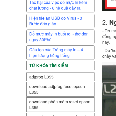
Tác hại của việc đổ mực in kém
chất lượng - 6 hệ quả gây ra
Hiện file ẩn USB do Virus - 3
2.
Ng
Bước đơn giản
- Do má
Đổ mực máy in buổi tối - thợ đến
đồng ng
ngay 30Phút
này.
Cấu tạo của Trống máy in – 4
- Do 'h
hiện tượng hỏng trống
chảy và
TỪ KHÓA TÌM KIẾM
adjprog L355
download adjprog reset epson
L355
download phần mềm reset epson
L355