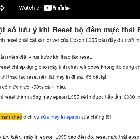
t số lưu ý khi Reset bộ đếm mực thải
ính reset phải cài sẵn driver của Epson L355 bản đầy đủ ( với 
hần mềm diệt virus trước khi thao tác reset.
reset chỉ áp dụng cho máy tính chạy windows không áp dụng c
khi thao tác reset nên tắt máy in đi sau đó bật lại.
in có mức mực ~50% cả 4 màu.
hi reset thành công máy epson L355 sẽ in được tiếp tầm 6000 trang
ham khảo
dịch vụ
sửa máy in epson
của chúng tôi
a tìm kiếm:
máy in epson L355 báo đèn đỏ, reset mực thải epso