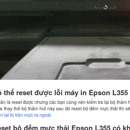
 thể reset được lỗi máy in Epson L355
ản là reset được nhưng các bạn cũng nên kiểm tra lại bộ thấm h
a thay thế bộ thấm hút này sau đó reset bộ đếm mực thải thì s
n lại bị tràn mực ra ngoài
set bộ đếm mực thải Epson L355 có k