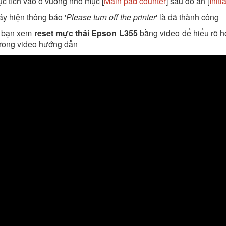
tục tích vào ô vuông nhỏ mục [
Main pad counter
] sau đó ấn [
Initi
áy hiện thông báo '
Please turn off the printer
' là đã thành công
c bạn xem
reset mực thải Epson L355
bằng video để hiểu rõ h
trong video hướng dẫn