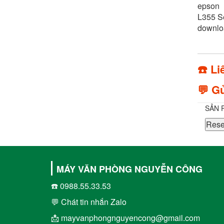
epson 
L355 Se
downlo
☎️ Li
💬 Gử
SẢN 
Rese
MÁY VĂN PHÒNG NGUYỄN CÔNG
☎️ 0988.55.33.53
💬 Chát tin nhắn Zalo
📩 mayvanphongnguyencong@gmail.com