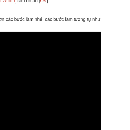
alization
] sau đó ấn [
OK
]
ơn các bước làm nhé, các bước làm tương tự như