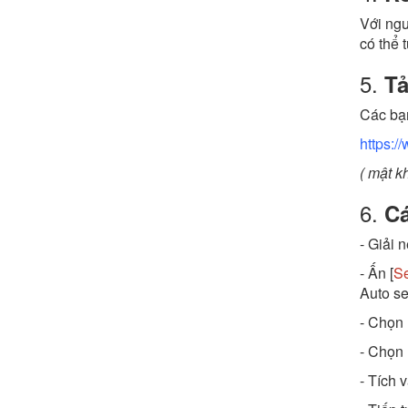
Với ngư
có thể 
5.
Tả
Các bạn
https:/
( mật k
6.
Cá
- Giải n
- Ấn [
Se
Auto se
- Chọn 
- Chọn 
- Tích 