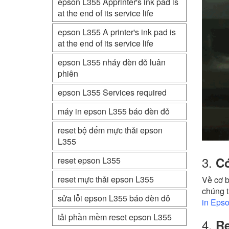
epson L355 Apprinter's ink pad is
at the end of its service life
epson L355 A printer's ink pad is
at the end of its service life
epson L355 nháy đèn đỏ luân
phiên
epson L355 Services required
máy in epson L355 báo đèn đỏ
reset bộ đếm mực thải epson
L355
3.
Có
reset epson L355
reset mực thải epson L355
Về cơ b
chúng t
sửa lỗi epson L355 báo đèn đỏ
in Epso
tải phần mềm reset epson L355
4.
Re