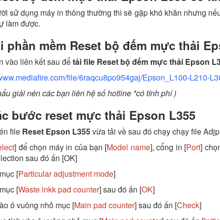
ời sử dụng máy in thông thường thì sẽ gặp khó khăn nhưng nếu
tự làm được.
i phần mềm Reset bộ đếm mực thải Ep
 vào liên kết sau để
tải file Reset bộ đếm mực thải Epson L
/www.mediafire.com/file/6raqcu8po954gaj/Epson_L100-L210-L30
hẩu giải nén các bạn liên hệ số hotline *có tính phí )
c bước reset mực thải Epson L355
én file
Reset Epson L355
vừa tải về sau đó chạy chạy file Adj
lect
] để chọn máy in của bạn [
Model name
], cổng in [
Port
] chọ
lection sau đó ấn [OK]
mục [
Particular adjustment mode
]
mục [
Waste inkk pad counter
] sau đó ấn [
OK
]
vào ô vuông nhỏ mục [
Main pad counter
] sau đó ấn [
Check
]