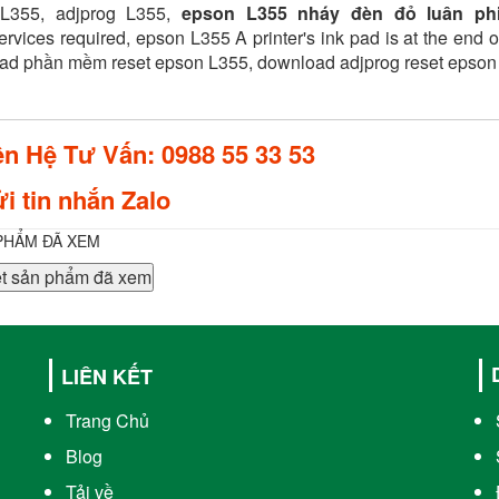
L355, adjprog L355,
epson L355 nháy đèn đỏ luân ph
rvices required, epson L355 A printer's ink pad is at the end of
ad phần mềm reset epson L355, download adjprog reset epson
ên Hệ Tư Vấn: 0988 55 33 53
i tin nhắn Zalo
PHẨM ĐÃ XEM
t sản phẩm đã xem
LIÊN KẾT
Trang Chủ
Blog
Tải về