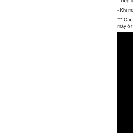
- Tiếp 
- Khi m
*** Cá
máy ở 