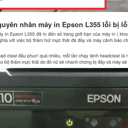
uyên nhân máy in Epson L355 lỗi bị lỗ
y in Epson L355 đã in đến số trang giới hạn của máy in ( khoả
hĩa với việc bộ thấm hút mực thải đã đầy và máy cảnh báo c
ead clear đầu phun' quá nhiều, mỗi lần chạy lệnh headclear là
o bộ thấm mực thải do đó nó sẽ nhanh chóng bị đầy và máy sẽ l