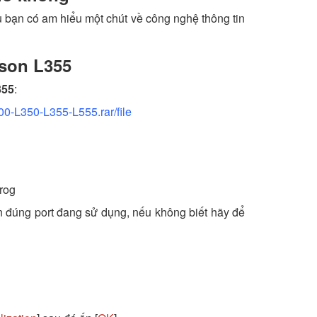
 bạn có am hiểu một chút về công nghệ thông tin
son L355
355
:
0-L350-L355-L555.rar/file
prog
n đúng port đang sử dụng, nếu không biết hãy để