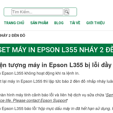
🔍
TRANG CHỦ
SẢN PHẨM
BLOG
TẢI VỀ
GIỚI THIỆU
NHÁY 2 ĐÈN ĐỎ
SET MÁY IN EPSON L355 NHÁY 2 Đ
ện tượng máy in Epson L355 bị lỗi đầy
n Epson L355 không hoạt động khi ra lệnh in.
ật lại máy in Epson L355 thì lập tức báo 2 đèn đỏ nhấp nháy lu
màn hình máy tính cảnh báo lỗi và liên hệ dịch vụ sửa chữa '
Ser
vice life. Please contact Epson Support
'
n Epson L355 báo lỗi '
hộp mực dấu máy in đã hết hạn sử dụng. H