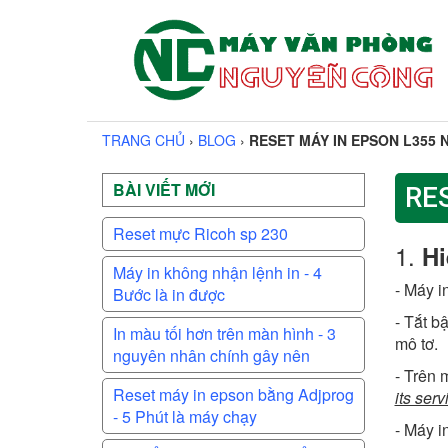
TRANG CHỦ
›
BLOG
›
RESET MÁY IN EPSON L355 
BÀI VIẾT MỚI
RE
Reset mực Ricoh sp 230
1.
Hi
Máy in không nhận lệnh in - 4
- Máy i
Bước là in được
- Tắt b
In màu tối hơn trên màn hình - 3
mô tơ.
nguyên nhân chính gây nên
- Trên 
Reset máy in epson bằng Adjprog
its ser
- 5 Phút là máy chạy
- Máy i