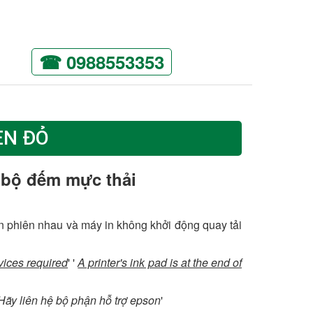
☎ 0988553353
ÈN ĐỎ
 bộ đếm mực thải
ân phiên nhau và máy in không khởi động quay tải
vices required
' '
A printer's ink pad is at the end of
ãy liên hệ bộ phận hỗ trợ epson
'