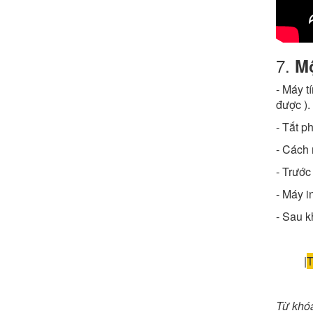
7.
Mộ
- Máy t
được ).
- Tắt p
- Cách 
- Trước 
- Máy 
- Sau k
|
T
Từ khó