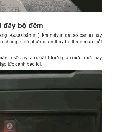
i đầy bộ đếm
ng ~6000 bản in ), khi máy in đạt số bản in này
ho chúng ta có phương án thay bộ thấm mực thải
 máy in sẽ đẩy ra ngoài 1 lượng lớn mực, mực này
ập tức cảnh báo lỗi.