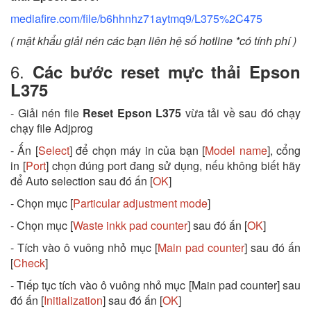
mediafire.com/file/b6hhnhz71aytmq9/L375%2C475
( mật khẩu giải nén các bạn liên hệ số hotline *có tính phí )
6.
Các bước reset mực thải Epson
L375
- Giải nén file
Reset Epson L375
vừa tải về sau đó chạy
chạy file Adjprog
- Ấn [
Select
] để chọn máy in của bạn [
Model name
], cổng
in [
Port
] chọn đúng port đang sử dụng, nếu không biết hãy
để Auto selection sau đó ấn [
OK
]
- Chọn mục [
Particular adjustment mode
]
- Chọn mục [
Waste inkk pad counter
] sau đó ấn [
OK
]
- Tích vào ô vuông nhỏ mục [
Main pad counter
] sau đó ấn
[
Check
]
- Tiếp tục tích vào ô vuông nhỏ mục [Main pad counter] sau
đó ấn [
Initialization
] sau đó ấn [
OK
]