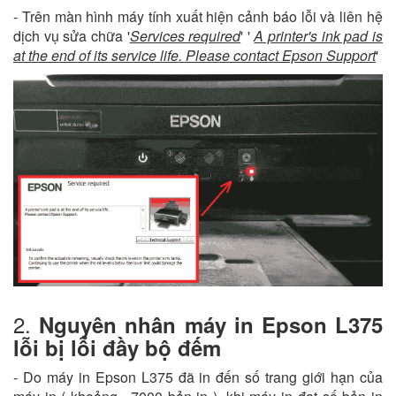
- Trên màn hình máy tính xuất hiện cảnh báo lỗi và liên hệ
dịch vụ sửa chữa '
Services required
' '
A printer's ink pad is
at the end of its service life. Please contact Epson Support
'
2.
Nguyên nhân máy in Epson L375
lỗi bị lỗi đầy bộ đếm
- Do máy in Epson L375 đã in đến số trang giới hạn của