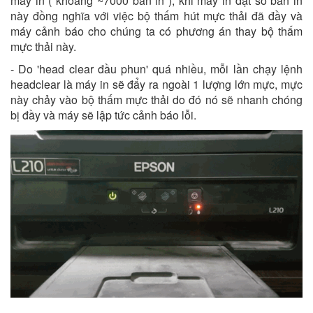
máy in ( khoảng ~7000 bản in ), khi máy in đạt số bản in
này đồng nghĩa với việc bộ thấm hút mực thải đã đầy và
máy cảnh báo cho chúng ta có phương án thay bộ thấm
mực thải này.
- Do 'head clear đầu phun' quá nhiều, mỗi lần chạy lệnh
headclear là máy in sẽ đẩy ra ngoài 1 lượng lớn mực, mực
này chảy vào bộ thấm mực thải do đó nó sẽ nhanh chóng
bị đầy và máy sẽ lập tức cảnh báo lỗi.