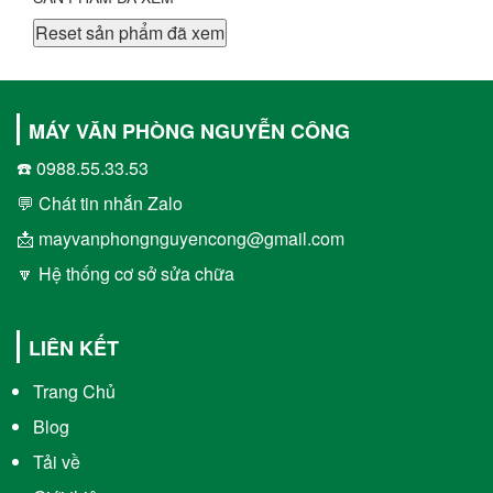
Reset sản phẩm đã xem
MÁY VĂN PHÒNG NGUYỄN CÔNG
☎️ 0988.55.33.53
💬 Chát tin nhắn Zalo
📩 mayvanphongnguyencong@gmail.com
🔽 Hệ thống cơ sở sửa chữa
LIÊN KẾT
Trang Chủ
Blog
Tải về