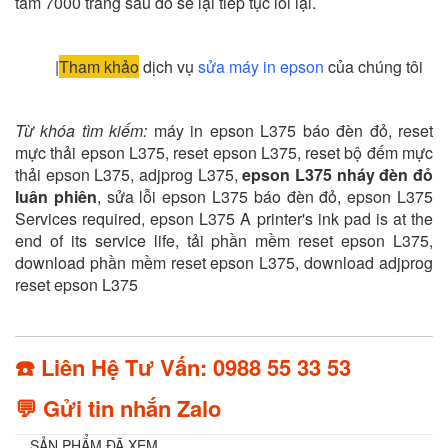
tầm 7000 trang sau đó sẽ lại tiếp tục lỗi lại.
|
Tham khảo
dịch vụ
sửa máy in epson
của chúng tôi
Từ khóa tìm kiếm:
máy in epson L375 báo đèn đỏ, reset
mực thải epson L375, reset epson L375, reset bộ đếm mực
thải epson L375, adjprog L375,
epson L375 nháy đèn đỏ
luân phiên
,
sửa lỗi epson L375 báo đèn đỏ, epson L375
Services required, epson L375 A printer's ink pad is at the
end of its service life, tải phần mềm reset epson L375,
download phần mềm reset epson L375, download adjprog
reset epson L375
☎️ Liên Hệ Tư Vấn: 0988 55 33 53
💬 Gửi tin nhắn Zalo
SẢN PHẨM ĐÃ XEM