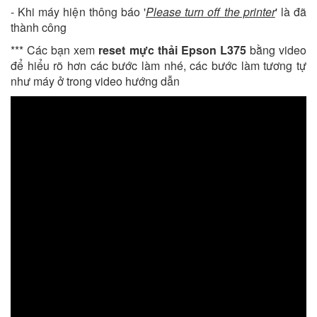
- Khi máy hiện thông báo '
Please turn off the printer
' là đã
thành công
*** Các bạn xem
reset mực thải Epson L375
bằng video
để hiểu rõ hơn các bước làm nhé, các bước làm tương tự
như máy ở trong video hướng dẫn