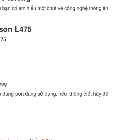
 bạn có am hiểu một chút về công nghệ thông tin
son L475
475
:
prog
n đúng port đang sử dụng, nếu không biết hãy để