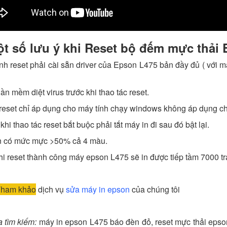
t số lưu ý khi Reset bộ đếm mực thải
ính reset phải cài sẵn driver của Epson L475 bản đầy đủ ( với 
hần mềm diệt virus trước khi thao tác reset.
reset chỉ áp dụng cho máy tính chạy windows không áp dụng c
khi thao tác reset bắt buộc phải tắt máy in đi sau đó bật lại.
in có mức mực >50% cả 4 màu.
hi reset thành công máy epson L475 sẽ in được tiếp tầm 7000 trang
ham khảo
dịch vụ
sửa máy in epson
của chúng tôi
a tìm kiếm:
máy in epson L475 báo đèn đỏ, reset mực thải epso