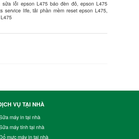
,
sửa lỗi epson L475 báo đèn đỏ, epson L475
ts service life, tải phần mềm reset epson L475,
 L475
DỊCH VỤ TẠI NHÀ
Sửa máy in tại nhà
Sửa máy tính tại nhà
Đổ mực máy in tại nhà