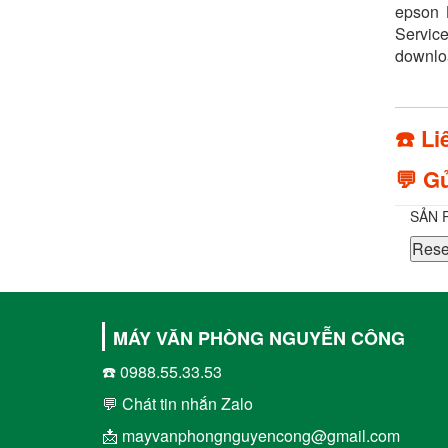
epson 
Service
downlo
☎️ Li
💬 Gử
SẢN 
Rese
MÁY VĂN PHÒNG NGUYỄN CÔNG
☎️ 0988.55.33.53
💬 Chát tin nhắn Zalo
📩 mayvanphongnguyencong@gmail.com