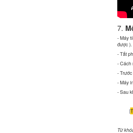
7.
Mộ
- Máy t
được ).
- Tắt p
- Cách 
- Trước 
- Máy 
- Sau k
|
T
Từ khó