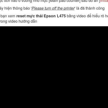
tục tích vào ô vuông nhỏ mục [Main pad counter] sau đó ấn [
Initi
áy hiện thông báo '
Please turn off the printer
' là đã thành công
c bạn xem
reset mực thải Epson L475
bằng video để hiểu rõ h
trong video hướng dẫn