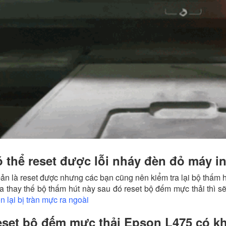
 thể reset được lỗi nháy đèn đỏ máy 
ản là reset được nhưng các bạn cũng nên kiểm tra lại bộ thấm h
a thay thế bộ thấm hút này sau đó reset bộ đếm mực thải thì s
n lại bị tràn mực ra ngoài
set bộ đếm mực thải Epson L475 có k