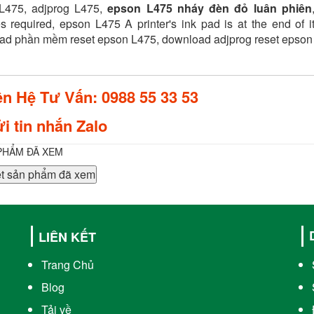
L475, adjprog L475,
epson L475 nháy đèn đỏ luân phiên
s required, epson L475 A printer's ink pad is at the end of i
ad phần mềm reset epson L475, download adjprog reset epson
ên Hệ Tư Vấn: 0988 55 33 53
i tin nhắn Zalo
PHẨM ĐÃ XEM
t sản phẩm đã xem
LIÊN KẾT
Trang Chủ
Blog
Tải về