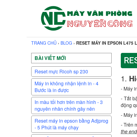
TRANG CHỦ
›
BLOG
›
RESET MÁY IN EPSON L475 L
BÀI VIẾT MỚI
RE
Reset mực Ricoh sp 230
1.
Hi
Máy in không nhận lệnh in - 4
- Máy i
Bước là in được
- Tắt b
In màu tối hơn trên màn hình - 3
động qu
nguyên nhân chính gây nên
- Máy i
Reset máy in epson bằng Adjprog
- Trên 
- 5 Phút là máy chạy
the end