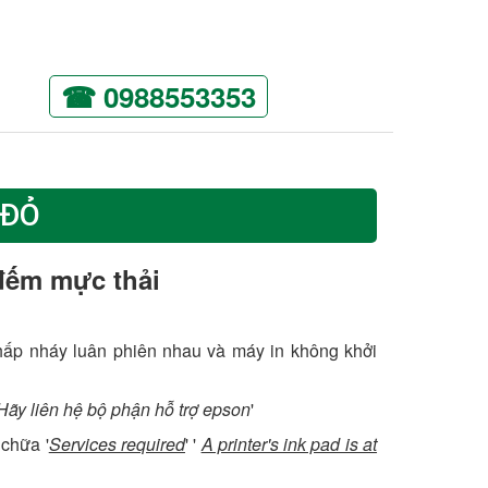
☎ 0988553353
 ĐỎ
 đếm mực thải
 nhấp nháy luân phiên nhau và máy in không khởi
ãy liên hệ bộ phận hỗ trợ epson
'
 chữa '
Services required
' '
A printer's ink pad is at