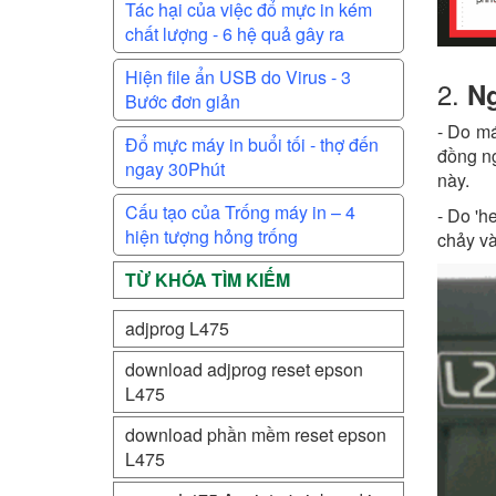
Tác hại của việc đổ mực in kém
chất lượng - 6 hệ quả gây ra
Hiện file ẩn USB do Virus - 3
2.
Ng
Bước đơn giản
- Do má
Đổ mực máy in buổi tối - thợ đến
đồng ng
ngay 30Phút
này.
Cấu tạo của Trống máy in – 4
- Do 'h
hiện tượng hỏng trống
chảy và
TỪ KHÓA TÌM KIẾM
adjprog L475
download adjprog reset epson
L475
download phần mềm reset epson
L475