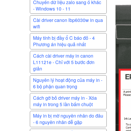
Chuyển dữ liệu zalo sang ổ khác
- Windows 10 - 11
Cài driver canon lbp6030w in qua
wifi
Máy tính bị đầy ổ C báo đỏ - 4
Phương án hiệu quả nhất
Cách cài driver máy in canon
L11121e - Chỉ với 5 bước đơn
giản
Nguyên lý hoạt động của máy in -
6 bộ phận quan trọng
Cách gỡ bỏ driver máy in - Xóa
máy in trong 5 lần bấm chuột
Máy in bị mờ nguyên nhân do đâu
- 6 nguyên nhân dễ gặp