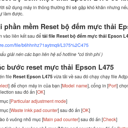
ời sử dụng máy in thông thường thì sẽ gặp khó khăn nhưng nếu
tự làm được.
i phần mềm Reset bộ đếm mực thải Ep
 vào liên kết sau để
tải file Reset bộ đếm mực thải Epson L
ire.com/file/b6hhnhz71aytmq9/L375%2C475
hẩu giải nén các bạn liên hệ số hotline *có tính phí )
c bước reset mực thải Epson L475
én file
Reset Epson L475
vừa tải về sau đó chạy chạy file Adj
lect
] để chọn máy in của bạn [
Model name
], cổng in [
Port
] chọ
lection sau đó ấn [
OK
]
mục [
Particular adjustment mode
]
mục [
Waste inkk pad counter
] sau đó ấn [
OK
]
vào ô vuông nhỏ mục [
Main pad counter
] sau đó ấn [
Check
]