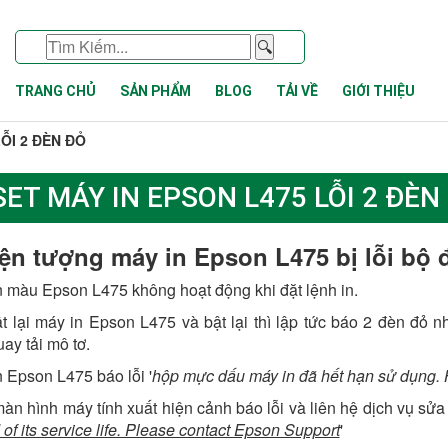
🔍
TRANG CHỦ
SẢN PHẨM
BLOG
TẢI VỀ
GIỚI THIỆU
ỖI 2 ĐÈN ĐỎ
SET MÁY IN EPSON L475 LỖI 2 ĐÈN
ện tượng máy in Epson L475 bị lỗi bộ
n màu Epson L475 không hoạt động khi đặt lệnh in.
ật lại máy in Epson L475 và bật lại thì lập tức báo 2 đèn đỏ
ay tải mô tơ.
n Epson L475 báo lỗi '
hộp mực dấu máy in đã hết hạn sử dụng. H
màn hình máy tính xuất hiện cảnh báo lỗi và liên hệ dịch vụ sửa
 of its service life. Please contact Epson Support
'