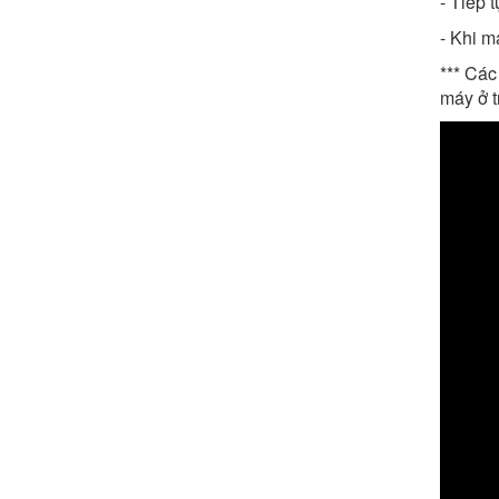
- Tiếp 
- Khi m
*** Cá
máy ở 