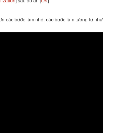
alization
] sau đó ấn [
OK
]
ơn các bước làm nhé, các bước làm tương tự như