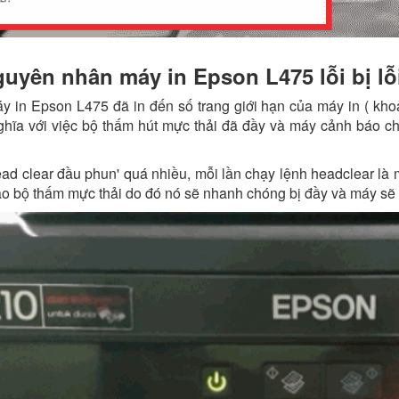
uyên nhân máy in Epson L475 lỗi bị lỗ
y in Epson L475 đã in đến số trang giới hạn của máy in ( khoả
hĩa với việc bộ thấm hút mực thải đã đầy và máy cảnh báo c
ead clear đầu phun' quá nhiều, mỗi lần chạy lệnh headclear là
o bộ thấm mực thải do đó nó sẽ nhanh chóng bị đầy và máy sẽ l