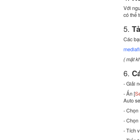
Với ngư
có thể 
5.
Tả
Các bạn
mediaf
( mật k
6.
Cá
- Giải n
- Ấn [
Se
Auto se
- Chọn 
- Chọn 
- Tích 