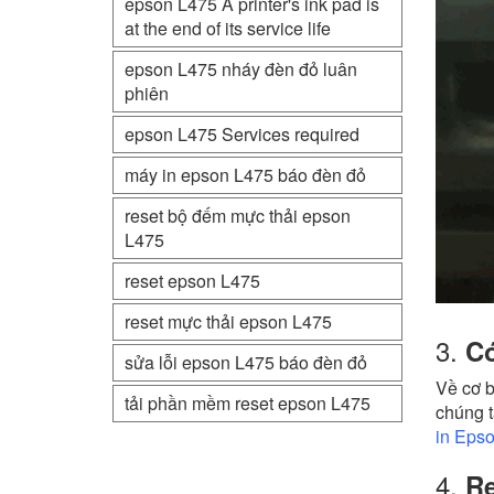
epson L475 A printer's ink pad is
at the end of its service life
epson L475 nháy đèn đỏ luân
phiên
epson L475 Services required
máy in epson L475 báo đèn đỏ
reset bộ đếm mực thải epson
L475
reset epson L475
reset mực thải epson L475
3.
Có
sửa lỗi epson L475 báo đèn đỏ
Về cơ b
tải phần mềm reset epson L475
chúng t
in Epso
4.
Re