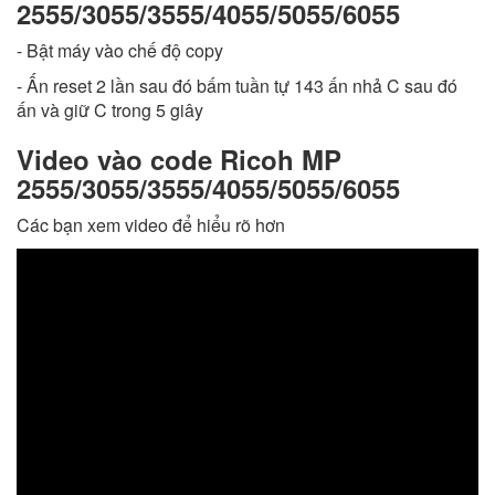
2555/3055/3555/4055/5055/6055
- Bật máy vào chế độ copy
- Ấn reset 2 lần sau đó bấm tuần tự 143 ấn nhả C sau đó
ấn và giữ C trong 5 giây
Video vào code Ricoh MP
2555/3055/3555/4055/5055/6055
Các bạn xem video để hiểu rõ hơn