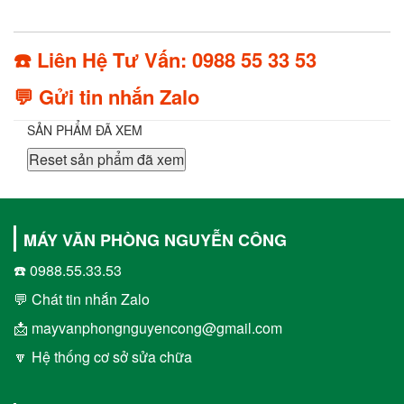
☎️ Liên Hệ Tư Vấn: 0988 55 33 53
💬 Gửi tin nhắn Zalo
SẢN PHẨM ĐÃ XEM
Reset sản phẩm đã xem
MÁY VĂN PHÒNG NGUYỄN CÔNG
☎️ 0988.55.33.53
💬 Chát tin nhắn Zalo
📩 mayvanphongnguyencong@gmail.com
🔽 Hệ thống cơ sở sửa chữa