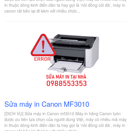
in thuộc dòng kinh điển dân ta hay gọi là 'nồi đồng cối đá', máy in
canon rất bền lại đi kèm với nhiều chức...
Sửa máy in Canon MF3010
[DỊCH VỤ] Sửa máy in Canon mf3010 Máy in hãng Canon luôn
được ưu tiên lựa chọn của người dùng Việt, máy có nhiều mã máy
in thuộc dòng kinh điển dân ta hay gọi là 'nồi đồng cối đá', máy in