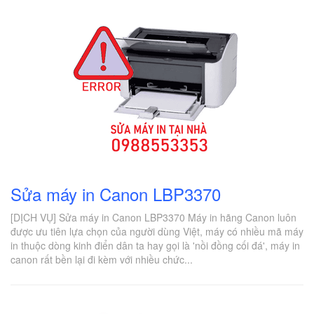
Sửa máy in Canon LBP3370
[DỊCH VỤ] Sửa máy in Canon LBP3370 Máy in hãng Canon luôn
được ưu tiên lựa chọn của người dùng Việt, máy có nhiều mã máy
in thuộc dòng kinh điển dân ta hay gọi là 'nồi đồng cối đá', máy in
canon rất bền lại đi kèm với nhiều chức...