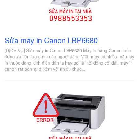
Sửa máy in Canon LBP6680
[DỊCH VỤ] Sửa máy in Canon LBP6680 Máy in hãng Canon luôn
được ưu tiên lựa chọn của người dùng Việt, máy có nhiều mã máy
in thuộc dòng kinh điển dân ta hay gọi là 'nồi đồng cối đá', máy in
canon rất bền lại đi kèm với nhiều chức...