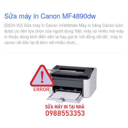
Sửa máy in Canon MF4890dw
[DỊCH VỤ] Sửa máy in Canon mf4890dw Máy in hãng Canon luôn
được ưu tiên lựa chọn của người dùng Việt, máy có nhiều mã máy
in thuộc dòng kinh điển dân ta hay gọi là 'nồi đồng cối đá', máy in
canon rất bền lại đi kèm với nhiều chức...