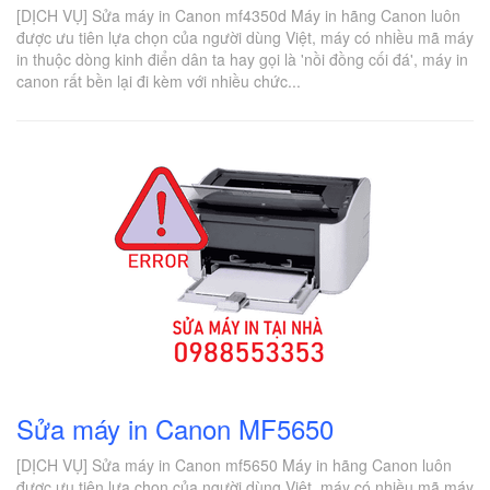
[DỊCH VỤ] Sửa máy in Canon mf4350d Máy in hãng Canon luôn
được ưu tiên lựa chọn của người dùng Việt, máy có nhiều mã máy
in thuộc dòng kinh điển dân ta hay gọi là 'nồi đồng cối đá', máy in
canon rất bền lại đi kèm với nhiều chức...
Sửa máy in Canon MF5650
[DỊCH VỤ] Sửa máy in Canon mf5650 Máy in hãng Canon luôn
được ưu tiên lựa chọn của người dùng Việt, máy có nhiều mã máy