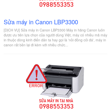
Sửa máy in Canon LBP3300
[DỊCH VỤ] Sửa máy in Canon LBP3300 Máy in hãng Canon luôn
được ưu tiên lựa chọn của người dùng Việt, máy có nhiều mã máy
in thuộc dòng kinh điển dân ta hay gọi là 'nồi đồng cối đá', máy in
canon rất bền lại đi kèm với nhiều chức...