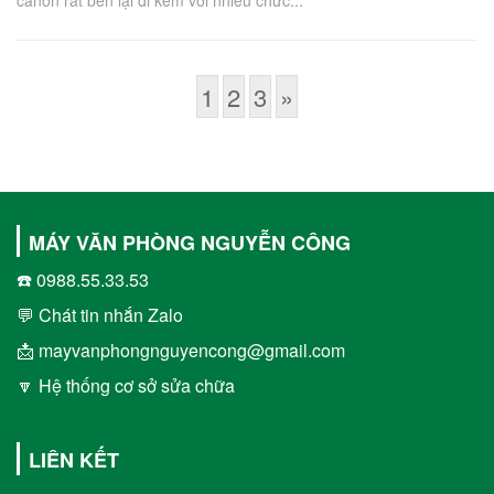
canon rất bền lại đi kèm với nhiều chức...
1
2
3
»
MÁY VĂN PHÒNG NGUYỄN CÔNG
☎️ 0988.55.33.53
💬 Chát tin nhắn Zalo
📩 mayvanphongnguyencong@gmail.com
🔽 Hệ thống cơ sở sửa chữa
LIÊN KẾT