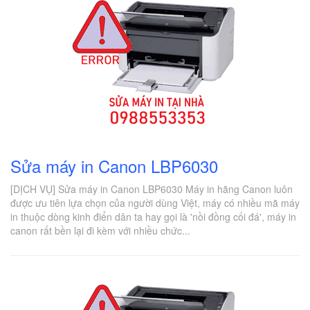
Sửa máy in Canon LBP6030
[DỊCH VỤ] Sửa máy in Canon LBP6030 Máy in hãng Canon luôn
được ưu tiên lựa chọn của người dùng Việt, máy có nhiều mã máy
in thuộc dòng kinh điển dân ta hay gọi là 'nồi đồng cối đá', máy in
canon rất bền lại đi kèm với nhiều chức...