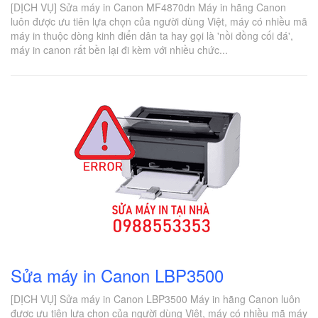
[DỊCH VỤ] Sửa máy in Canon MF4870dn Máy in hãng Canon
luôn được ưu tiên lựa chọn của người dùng Việt, máy có nhiều mã
máy in thuộc dòng kinh điển dân ta hay gọi là 'nồi đồng cối đá',
máy in canon rất bền lại đi kèm với nhiều chức...
Sửa máy in Canon LBP3500
[DỊCH VỤ] Sửa máy in Canon LBP3500 Máy in hãng Canon luôn
được ưu tiên lựa chọn của người dùng Việt, máy có nhiều mã máy