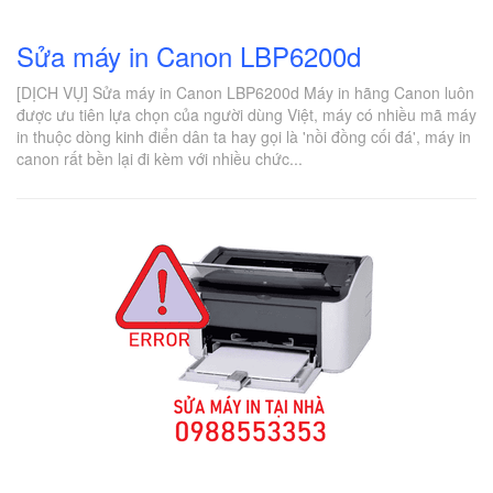
Sửa máy in Canon LBP6200d
[DỊCH VỤ] Sửa máy in Canon LBP6200d Máy in hãng Canon luôn
được ưu tiên lựa chọn của người dùng Việt, máy có nhiều mã máy
in thuộc dòng kinh điển dân ta hay gọi là 'nồi đồng cối đá', máy in
canon rất bền lại đi kèm với nhiều chức...