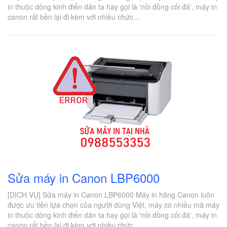
in thuộc dòng kinh điển dân ta hay gọi là 'nồi đồng cối đá', máy in
canon rất bền lại đi kèm với nhiều chức...
Sửa máy in Canon LBP6000
[DỊCH VỤ] Sửa máy in Canon LBP6000 Máy in hãng Canon luôn
được ưu tiên lựa chọn của người dùng Việt, máy có nhiều mã máy
in thuộc dòng kinh điển dân ta hay gọi là 'nồi đồng cối đá', máy in
canon rất bền lại đi kèm với nhiều chức...