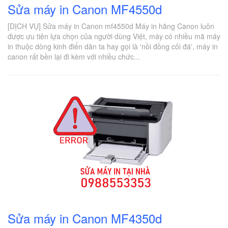
Sửa máy in Canon MF4550d
[DỊCH VỤ] Sửa máy in Canon mf4550d Máy in hãng Canon luôn
được ưu tiên lựa chọn của người dùng Việt, máy có nhiều mã máy
in thuộc dòng kinh điển dân ta hay gọi là 'nồi đồng cối đá', máy in
canon rất bền lại đi kèm với nhiều chức...
Sửa máy in Canon MF4350d