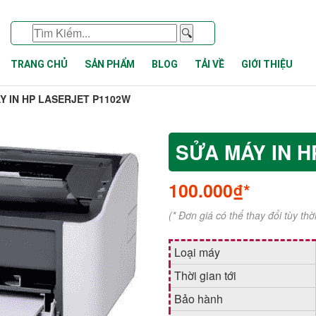
🔍
TRANG CHỦ
SẢN PHẨM
BLOG
TẢI VỀ
GIỚI THIỆU
Y IN HP LASERJET P1102W
SỬA MÁY IN 
100.000₫*
(* Đơn giá có thể thay đổi tùy th
Loại máy
Thời gian tới
Bảo hành