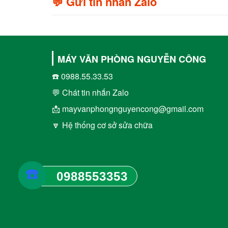
💬 Gửi tin nhắn Zalo
MÁY VĂN PHÒNG NGUYỄN CÔNG
☎️ 0988.55.33.53
💬 Chát tin nhắn Zalo
📩 mayvanphongnguyencong@gmail.com
🔽 Hệ thống cơ sở sửa chữa
☎️
0988553353