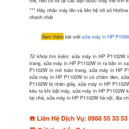
thế, nếu có lỗi lại các bạn được thay thế linh 
*** Hãy nhấc máy lên và liên hệ tới số Hotli
nhanh nhất
|
Xem thêm
bài viết
sửa máy in HP P1006
: sửa máy in HP P1102W in
Từ khóa tìm kiếm
trang, sửa máy in HP P1102W in ra bản in x
P1102W in mờ toàn trang, sửa máy in HP P
sửa máy in HP P1102W in có chấm đen, sửa m
P1102W bị nhăn giấy, sửa máy in HP P1102W 
kêu to khi bật máy, sửa máy in HP P1102W k
tại nhà, sửa máy in HP P1102W hà nội, địa 
☎️ Liên Hệ Dịch Vụ: 0988 55 33 53