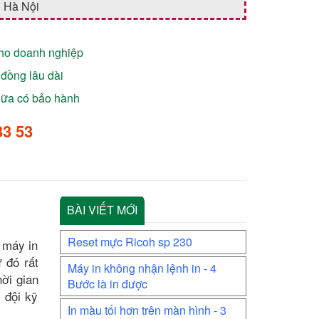
Hà Nội
cho doanh nghiệp
đồng lâu dài
chữa có bảo hành
33 53
BÀI VIẾT MỚI
Reset mực Ricoh sp 230
 máy in
ừ đó rất
Máy in không nhận lệnh in - 4
ời gian
Bước là in được
 đội kỹ
In màu tối hơn trên màn hình - 3