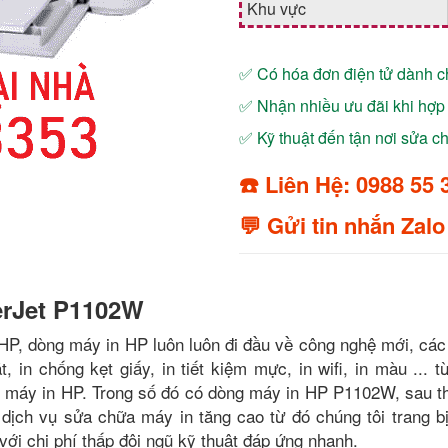
Khu vực
✅ Có hóa đơn điện tử dành 
✅ Nhận nhiều ưu đãi khi hợp 
✅ Kỹ thuật đến tận nơi sửa 
☎️ Liên Hệ: 0988 55 
💬 Gửi tin nhắn Zalo
erJet P1102W
HP, dòng máy in HP luôn luôn đi đầu về công nghệ mới, các
 in chống kẹt giấy, in tiết kiệm mực, in wifi, in màu ... t
 máy in HP. Trong số đó có dòng máy in HP P1102W, sau th
dịch vụ sửa chữa máy in tăng cao từ đó chúng tôi trang bị
với chi phí thấp đội ngũ kỹ thuật đáp ứng nhanh.