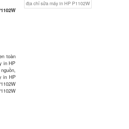
địa chỉ sửa máy in HP P1102W
P1102W
en toàn
y in HP
 nguồn,
y in HP
 P1102W
 P1102W