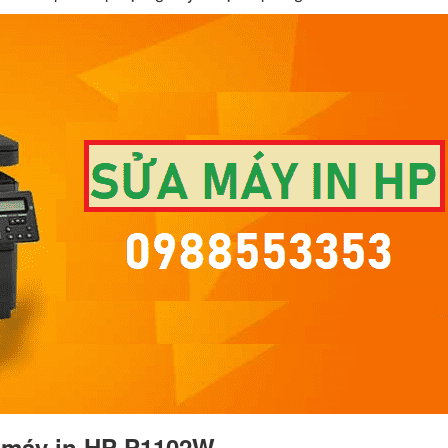
a máy in HP P1102W