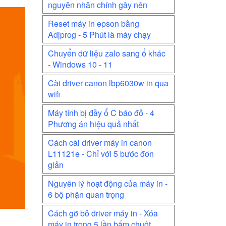
nguyên nhân chính gây nên
Reset máy in epson bằng
Adjprog - 5 Phút là máy chạy
Chuyển dữ liệu zalo sang ổ khác
- Windows 10 - 11
Cài driver canon lbp6030w in qua
wifi
Máy tính bị đầy ổ C báo đỏ - 4
Phương án hiệu quả nhất
Cách cài driver máy in canon
L11121e - Chỉ với 5 bước đơn
giản
Nguyên lý hoạt động của máy in -
6 bộ phận quan trọng
Cách gỡ bỏ driver máy in - Xóa
máy in trong 5 lần bấm chuột