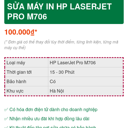
SỬA MÁY IN HP LASERJET
PRO M706
100.000₫*
(* Đơn giá có thể thay đổi tùy thời điểm, từng linh kiện, từng mã
máy cụ thể)
Loại máy
HP LaserJet Pro M706
Thời gian tới
15 - 30 Phút
Bảo hành
Có
Khu vực
Hà Nội
✅ Có hóa đơn điện tử dành cho doanh nghiệp
✅ Nhận nhiều ưu đãi khi hợp đồng lâu dài
✅ Kỹ thuật đến tận nơi sửa chữa có bảo hành