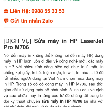
☎️ Liên Hệ: 0988 55 33 53
💬 Gửi tin nhắn Zalo
[DỊCH VỤ]
Sửa máy in HP LaserJet
Pro M706
Nói đến máy in không thể không nói đến máy HP, dòng
máy in HP luôn luôn đi đầu về công nghệ mới, các máy
in HP với nhiều tính năng hiện đại như: in 2 mặt, in
chống kẹt giấy, in tiết kiệm mực, in wifi, in màu ... từ đó
rất nhiều người dùng tại Việt Nam chọn mua dòng máy
in HP. Trong số đó có dòng máy in HP M706, sau thời
gian dài sử dụng máy sẽ phát sinh lỗi nhu cầu về dịch
vụ sửa chữa máy in tăng cao từ đó chúng tôi trang bị
đội kỹ thuật chuyên
tại nhà với
sửa máy in HP M706
chi phí thấp đội ngũ kỹ thuật đáp ứng nhanh.