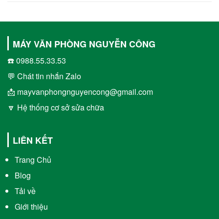
MÁY VĂN PHÒNG NGUYỄN CÔNG
☎️ 0988.55.33.53
💬 Chát tin nhắn Zalo
📩 mayvanphongnguyencong@gmail.com
🔽 Hệ thống cơ sở sửa chữa
LIÊN KẾT
Trang Chủ
Blog
Tải về
Giới thiệu