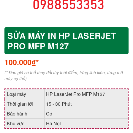
SỬA MÁY IN HP LASERJET
PRO MFP M127
100.000₫*
(* Đơn giá có thể thay đổi tùy thời điểm, từng linh kiện, từng mã
máy cụ thể)
Loại máy
HP LaserJet Pro MFP M127
Thời gian tới
15 - 30 Phút
Bảo hành
Có
Khu vực
Hà Nội