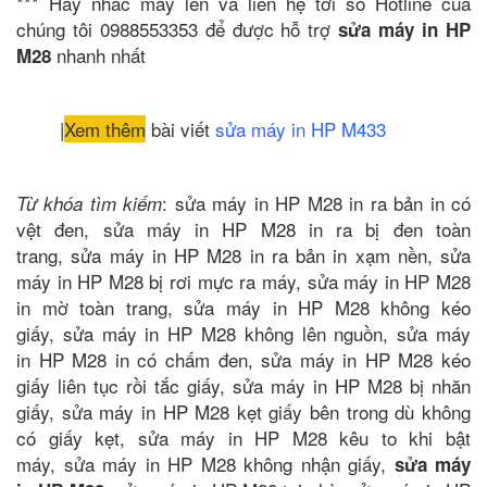
*** Hãy nhấc máy lên và liên hệ tới số Hotline của
chúng tôi 0988553353 để được hỗ trợ
sửa máy in HP
nhanh nhất
M28
|
Xem thêm
bài viết
sửa máy in HP M433
: sửa máy in HP M28 in ra bản in có
Từ khóa tìm kiếm
vệt đen, sửa máy in HP M28 in ra bị đen toàn
trang, sửa máy in HP M28 in ra bản in xạm nền, sửa
máy in HP M28 bị rơi mực ra máy, sửa máy in HP M28
in mờ toàn trang, sửa máy in HP M28 không kéo
giấy, sửa máy in HP M28 không lên nguồn, sửa máy
in HP M28 in có chấm đen, sửa máy in HP M28 kéo
giấy liên tục rồi tắc giấy, sửa máy in HP M28 bị nhăn
giấy, sửa máy in HP M28 kẹt giấy bên trong dù không
có giấy kẹt, sửa máy in HP M28 kêu to khi bật
máy, sửa máy in HP M28 không nhận giấy,
sửa máy