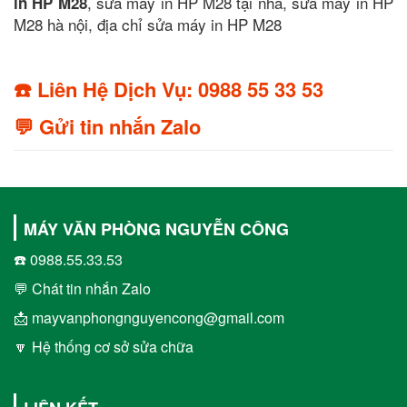
, sửa máy in HP M28 tại nhà, sửa máy in HP
in HP M28
M28 hà nội, địa chỉ sửa máy in HP M28
☎️ Liên Hệ Dịch Vụ: 0988 55 33 53
💬 Gửi tin nhắn Zalo
MÁY VĂN PHÒNG NGUYỄN CÔNG
☎️ 0988.55.33.53
💬 Chát tin nhắn Zalo
📩 mayvanphongnguyencong@gmail.com
🔽 Hệ thống cơ sở sửa chữa