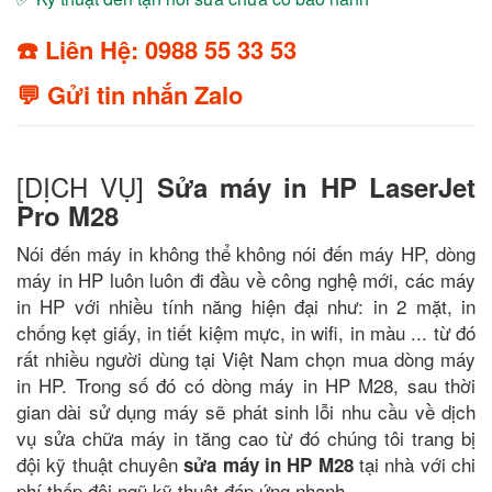
☎️ Liên Hệ: 0988 55 33 53
💬 Gửi tin nhắn Zalo
[DỊCH VỤ]
Sửa máy in HP LaserJet
Pro M28
Nói đến máy in không thể không nói đến máy HP, dòng
máy in HP luôn luôn đi đầu về công nghệ mới, các máy
in HP với nhiều tính năng hiện đại như: in 2 mặt, in
chống kẹt giấy, in tiết kiệm mực, in wifi, in màu ... từ đó
rất nhiều người dùng tại Việt Nam chọn mua dòng máy
in HP. Trong số đó có dòng máy in HP M28, sau thời
gian dài sử dụng máy sẽ phát sinh lỗi nhu cầu về dịch
vụ sửa chữa máy in tăng cao từ đó chúng tôi trang bị
đội kỹ thuật chuyên
tại nhà với chi
sửa máy in HP M28
phí thấp đội ngũ kỹ thuật đáp ứng nhanh.