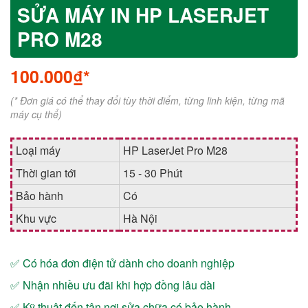
SỬA MÁY IN HP LASERJET
PRO M28
100.000₫*
(* Đơn giá có thể thay đổi tùy thời điểm, từng linh kiện, từng mã
máy cụ thể)
Loại máy
HP LaserJet Pro M28
Thời gian tới
15 - 30 Phút
Bảo hành
Có
Khu vực
Hà Nội
✅ Có hóa đơn điện tử dành cho doanh nghiệp
✅ Nhận nhiều ưu đãi khi hợp đồng lâu dài
✅ Kỹ thuật đến tận nơi sửa chữa có bảo hành