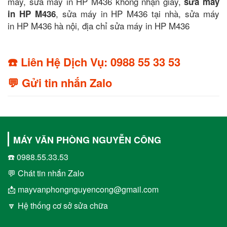
máy, sửa máy in HP M436 không nhận giấy,
sửa máy
, sửa máy in HP M436 tại nhà, sửa máy
in HP M436
in HP M436 hà nội, địa chỉ sửa máy in HP M436
☎️ Liên Hệ Dịch Vụ: 0988 55 33 53
💬 Gửi tin nhắn Zalo
MÁY VĂN PHÒNG NGUYỄN CÔNG
☎️ 0988.55.33.53
💬 Chát tin nhắn Zalo
📩 mayvanphongnguyencong@gmail.com
🔽 Hệ thống cơ sở sửa chữa