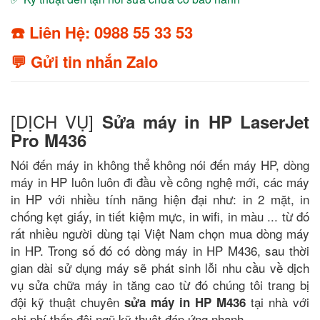
☎️ Liên Hệ: 0988 55 33 53
💬 Gửi tin nhắn Zalo
[DỊCH VỤ]
Sửa máy in HP LaserJet
Pro M436
Nói đến máy in không thể không nói đến máy HP, dòng
máy in HP luôn luôn đi đầu về công nghệ mới, các máy
in HP với nhiều tính năng hiện đại như: in 2 mặt, in
chống kẹt giấy, in tiết kiệm mực, in wifi, in màu ... từ đó
rất nhiều người dùng tại Việt Nam chọn mua dòng máy
in HP. Trong số đó có dòng máy in HP M436, sau thời
gian dài sử dụng máy sẽ phát sinh lỗi nhu cầu về dịch
vụ sửa chữa máy in tăng cao từ đó chúng tôi trang bị
đội kỹ thuật chuyên
tại nhà với
sửa máy in HP M436
chi phí thấp đội ngũ kỹ thuật đáp ứng nhanh.