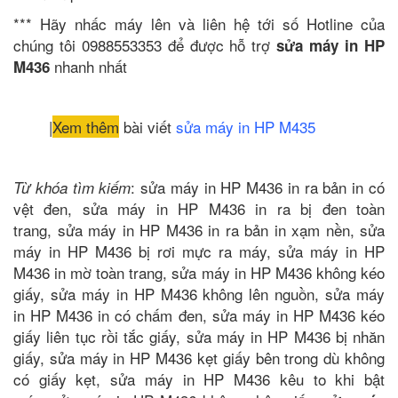
*** Hãy nhấc máy lên và liên hệ tới số Hotline của
chúng tôi 0988553353 để được hỗ trợ
sửa máy in HP
nhanh nhất
M436
|
Xem thêm
bài viết
sửa máy in HP M435
: sửa máy in HP M436 in ra bản in có
Từ khóa tìm kiếm
vệt đen, sửa máy in HP M436 in ra bị đen toàn
trang, sửa máy in HP M436 in ra bản in xạm nền, sửa
máy in HP M436 bị rơi mực ra máy, sửa máy in HP
M436 in mờ toàn trang, sửa máy in HP M436 không kéo
giấy, sửa máy in HP M436 không lên nguồn, sửa máy
in HP M436 in có chấm đen, sửa máy in HP M436 kéo
giấy liên tục rồi tắc giấy, sửa máy in HP M436 bị nhăn
giấy, sửa máy in HP M436 kẹt giấy bên trong dù không
có giấy kẹt, sửa máy in HP M436 kêu to khi bật