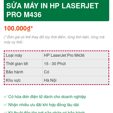
SỬA MÁY IN HP LASERJET
PRO M436
100.000₫*
(* Đơn giá có thể thay đổi tùy thời điểm, từng linh kiện, từng mã
máy cụ thể)
Loại máy
HP LaserJet Pro M436
Thời gian tới
15 - 30 Phút
Bảo hành
Có
Khu vực
Hà Nội
✅ Có hóa đơn điện tử dành cho doanh nghiệp
✅ Nhận nhiều ưu đãi khi hợp đồng lâu dài
✅ Kỹ thuật đến tận nơi sửa chữa có bảo hành