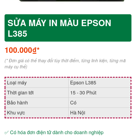
SỬA MÁY IN MÀU EPSON
L385
100.000₫*
(* Đơn giá có thể thay đổi tùy thời điểm, từng linh kiện, từng mã
máy cụ thể)
Loại máy
Epson L385
Thời gian tới
15 - 30 Phút
Bảo hành
Có
Khu vực
Hà Nội
✅ Có hóa đơn điện tử dành cho doanh nghiệp