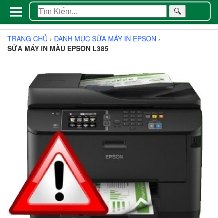
🔍
TRANG CHỦ
›
DANH MỤC SỬA MÁY IN EPSON
›
SỬA MÁY IN MÀU EPSON L385