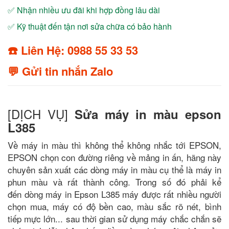
✅ Nhận nhiều ưu đãi khi hợp đồng lâu dài
✅ Kỹ thuật đến tận nơi sửa chữa có bảo hành
☎️ Liên Hệ: 0988 55 33 53
💬 Gửi tin nhắn Zalo
[DỊCH VỤ]
Sửa máy in màu epson
L385
Về máy in màu thì không thể không nhắc tới EPSON,
EPSON chọn con đường riêng về mảng in ấn, hãng này
chuyên sản xuất các dòng máy in màu cụ thể là máy in
phun màu và rất thành công. Trong số đó phải kể
đến dòng máy in Epson L385 máy được rất nhiều người
chọn mua, máy có độ bền cao, màu sắc rõ nét, bình
tiếp mực lớn... sau thời gian sử dụng máy chắc chắn sẽ