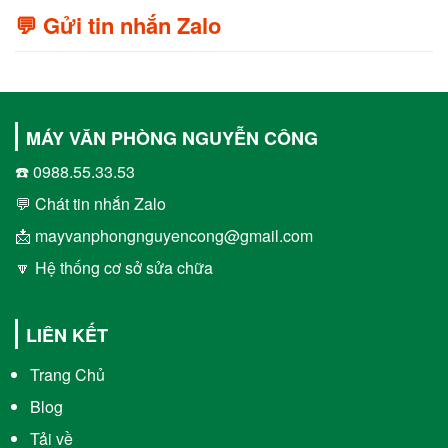
💬 Gửi tin nhắn Zalo
MÁY VĂN PHÒNG NGUYỄN CÔNG
☎️ 0988.55.33.53
💬 Chát tin nhắn Zalo
📩 mayvanphongnguyencong@gmail.com
🔽 Hệ thống cơ sở sửa chữa
LIÊN KẾT
Trang Chủ
Blog
Tải về