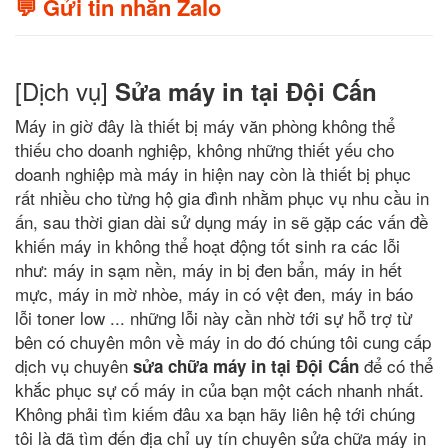
💬 Gửi tin nhắn Zalo
[Dịch vụ]
Sửa máy in tại Đội Cấn
Máy in giờ đây là thiết bị máy văn phòng không thể
thiếu cho doanh nghiệp, không những thiết yếu cho
doanh nghiệp mà máy in hiện nay còn là thiết bị phục
rất nhiều cho từng hộ gia đình nhằm phục vụ nhu cầu in
ấn, sau thời gian dài sử dụng máy in sẽ gặp các vấn đề
khiến máy in không thể hoạt động tốt sinh ra các lỗi
như: máy in sạm nền, máy in bị đen bẩn, máy in hết
mực, máy in mờ nhòe, máy in có vệt đen, máy in báo
lỗi toner low ... những lỗi này cần nhờ tới sự hỗ trợ từ
bên có chuyên môn về máy in do đó chúng tôi cung cấp
dịch vụ chuyên
để có thể
sửa chữa máy in tại Đội Cấn
khắc phục sự cố máy in của bạn một cách nhanh nhất.
Không phải tìm kiếm đâu xa bạn hãy liên hệ tới chúng
tôi là đã tìm đến địa chỉ uy tín chuyên sửa chữa máy in