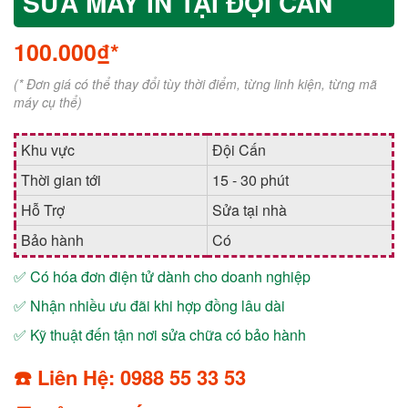
SỬA MÁY IN TẠI ĐỘI CẤN
100.000₫*
(* Đơn giá có thể thay đổi tùy thời điểm, từng linh kiện, từng mã
máy cụ thể)
Khu vực
Đội Cấn
Thời gian tới
15 - 30 phút
Hỗ Trợ
Sửa tại nhà
Bảo hành
Có
✅ Có hóa đơn điện tử dành cho doanh nghiệp
✅ Nhận nhiều ưu đãi khi hợp đồng lâu dài
✅ Kỹ thuật đến tận nơi sửa chữa có bảo hành
☎️ Liên Hệ: 0988 55 33 53