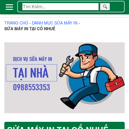
🔍
TRANG CHỦ
›
DANH MỤC SỬA MÁY IN
›
SỬA MÁY IN TẠI CỔ NHUẾ