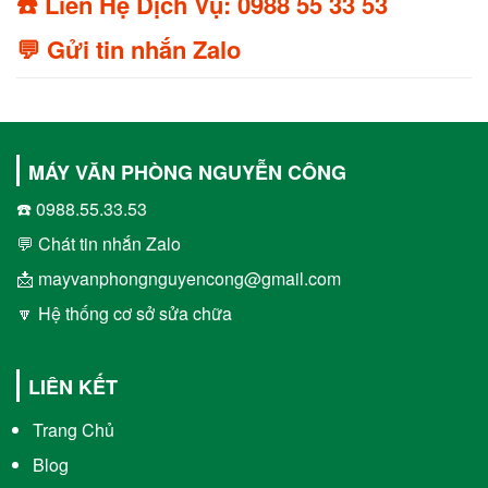
☎️ Liên Hệ Dịch Vụ: 0988 55 33 53
💬 Gửi tin nhắn Zalo
MÁY VĂN PHÒNG NGUYỄN CÔNG
☎️ 0988.55.33.53
💬 Chát tin nhắn Zalo
📩 mayvanphongnguyencong@gmail.com
🔽 Hệ thống cơ sở sửa chữa
LIÊN KẾT
Trang Chủ
Blog