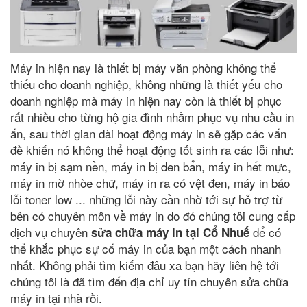
Máy in hiện nay là thiết bị máy văn phòng không thể
thiếu cho doanh nghiệp, không những là thiết yếu cho
doanh nghiệp mà máy in hiện nay còn là thiết bị phục
rất nhiều cho từng hộ gia đình nhằm phục vụ nhu cầu in
ấn, sau thời gian dài hoạt động máy in sẽ gặp các vấn
đề khiến nó không thể hoạt động tốt sinh ra các lỗi như:
máy in bị sạm nền, máy in bị đen bẩn, máy in hết mực,
máy in mờ nhòe chữ, máy in ra có vệt đen, máy in báo
lỗi toner low ... những lỗi này cần nhờ tới sự hỗ trợ từ
bên có chuyên môn về máy in do đó chúng tôi cung cấp
dịch vụ chuyên
để có
sửa chữa máy in tại Cổ Nhuế
thể khắc phục sự cố máy in của bạn một cách nhanh
nhất. Không phải tìm kiếm đâu xa bạn hãy liên hệ tới
chúng tôi là đã tìm đến địa chỉ uy tín chuyên sửa chữa
máy in tại nhà rồi.