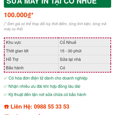
SỬA MÁY IN TẠI CỔ NHUẾ
100.000₫*
(* Đơn giá có thể thay đổi tùy thời điểm, từng linh kiện, từng mã
máy cụ thể)
Khu vực
Cổ Nhuế
Thời gian tới
15 - 30 phút
Hỗ Trợ
Sửa tại nhà
Bảo hành
Có
✅ Có hóa đơn điện tử dành cho doanh nghiệp
✅ Nhận nhiều ưu đãi khi hợp đồng lâu dài
✅ Kỹ thuật đến tận nơi sửa chữa có bảo hành
☎️ Liên Hệ: 0988 55 33 53