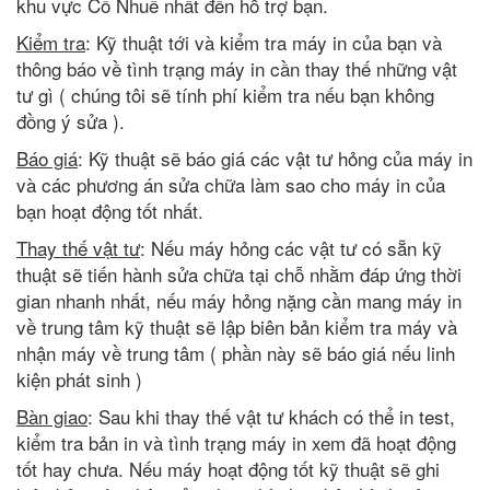
khu vực Cổ Nhuế nhất đến hỗ trợ bạn.
Kiểm tra
: Kỹ thuật tới và kiểm tra máy in của bạn và
thông báo về tình trạng máy in cần thay thế những vật
tư gì ( chúng tôi sẽ tính phí kiểm tra nếu bạn không
đồng ý sửa ).
Báo giá
: Kỹ thuật sẽ báo giá các vật tư hỏng của máy in
và các phương án sửa chữa làm sao cho máy in của
bạn hoạt động tốt nhất.
Thay thế vật tư
: Nếu máy hỏng các vật tư có sẵn kỹ
thuật sẽ tiến hành sửa chữa tại chỗ nhằm đáp ứng thời
gian nhanh nhất, nếu máy hỏng nặng cần mang máy in
về trung tâm kỹ thuật sẽ lập biên bản kiểm tra máy và
nhận máy về trung tâm ( phần này sẽ báo giá nếu linh
kiện phát sinh )
Bàn giao
: Sau khi thay thế vật tư khách có thể in test,
kiểm tra bản in và tình trạng máy in xem đã hoạt động
tốt hay chưa. Nếu máy hoạt động tốt kỹ thuật sẽ ghi