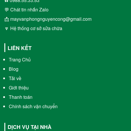
☎️ 0988.55.33.53
💬 Chát tin nhắn Zalo
📩 mayvanphongnguyencong@gmail.com
🔽 Hệ thống cơ sở sửa chữa
LIÊN KẾT
Trang Chủ
Blog
Tải về
Giới thiệu
Thanh toán
Chính sách vận chuyển
DỊCH VỤ TẠI NHÀ