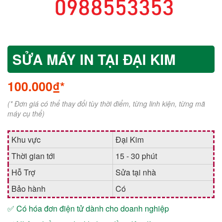
SỬA MÁY IN TẠI ĐẠI KIM
100.000₫*
(* Đơn giá có thể thay đổi tùy thời điểm, từng linh kiện, từng mã
máy cụ thể)
Khu vực
Đại Kim
Thời gian tới
15 - 30 phút
Hỗ Trợ
Sửa tại nhà
Bảo hành
Có
✅ Có hóa đơn điện tử dành cho doanh nghiệp