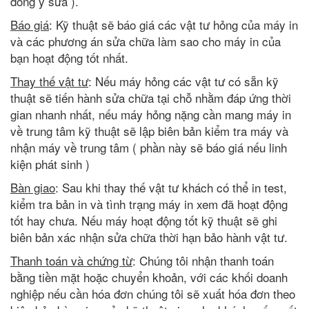
đồng ý sửa ).
Báo giá
: Kỹ thuật sẽ báo giá các vật tư hỏng của máy in
và các phương án sửa chữa làm sao cho máy in của
bạn hoạt động tốt nhất.
Thay thế vật tư
: Nếu máy hỏng các vật tư có sẵn kỹ
thuật sẽ tiến hành sửa chữa tại chỗ nhằm đáp ứng thời
gian nhanh nhất, nếu máy hỏng nặng cần mang máy in
về trung tâm kỹ thuật sẽ lập biên bản kiểm tra máy và
nhận máy về trung tâm ( phần này sẽ báo giá nếu linh
kiện phát sinh )
Bàn giao
: Sau khi thay thế vật tư khách có thể in test,
kiểm tra bản in và tình trạng máy in xem đã hoạt động
tốt hay chưa. Nếu máy hoạt động tốt kỹ thuật sẽ ghi
biên bản xác nhận sửa chữa thời hạn bảo hành vật tư.
Thanh toán và chứng từ
: Chúng tôi nhận thanh toán
bằng tiền mặt hoặc chuyển khoản, với các khối doanh
nghiệp nếu cần hóa đơn chúng tôi sẽ xuất hóa đơn theo