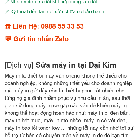
✅ Nhận nhiều ưu đãi khi hợp đồng lâu dài
✅ Kỹ thuật đến tận nơi sửa chữa có bảo hành
☎️ Liên Hệ: 0988 55 33 53
💬 Gửi tin nhắn Zalo
[Dịch vụ]
Sửa máy in tại Đại Kim
Máy in là thiết bị máy văn phòng không thể thiếu cho
doanh nghiệp, không những thiết yếu cho doanh nghiệp
mà máy in giờ đây còn là thiết bị phục rất nhiều cho
từng hộ gia đình nhằm phục vụ nhu cầu in ấn, sau thời
gian sử dụng máy in sẽ gặp các vấn đề khiến máy in
không thể hoạt động hoàn hảo như: máy in bị đen bẩn,
máy in hết mực, máy in mờ nhòe, máy in có vệt đen,
máy in báo lỗi toner low ... những lỗi này cần nhờ tới sự
hỗ trợ từ bên có chuyên môn về máy in do đó bạn tìm