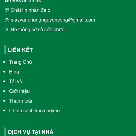
☎️ 0988.55.33.53
💬 Chát tin nhắn Zalo
📩 mayvanphongnguyencong@gmail.com
🔽 Hệ thống cơ sở sửa chữa
LIÊN KẾT
Trang Chủ
Blog
Tải về
Giới thiệu
Thanh toán
Chính sách vận chuyển
DỊCH VỤ TẠI NHÀ