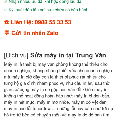
✅ Nhận nhiều ưu đãi khi hợp đồng lâu dài
✅ Kỹ thuật đến tận nơi sửa chữa có bảo hành
☎️ Liên Hệ: 0988 55 33 53
💬 Gửi tin nhắn Zalo
[Dịch vụ]
Sửa máy in tại Trung Văn
Máy in là thiết bị máy văn phòng không thể thiếu cho
doanh nghiệp, không những thiết yếu cho doanh nghiệp
mà máy in giờ đây còn là thiết bị phục rất nhiều cho
từng hộ gia đình nhằm phục vụ nhu cầu in ấn, sau thời
gian sử dụng máy in sẽ gặp các vấn đề khiến máy in
không thể hoạt động hoàn hảo như: máy in bị đen bẩn,
máy in hết mực, máy in mờ nhòe, máy in có vệt đen,
máy in báo lỗi toner low ... những lỗi này cần nhờ tới sự
hỗ trợ từ bên có chuyên môn về máy in do đó bạn tìm