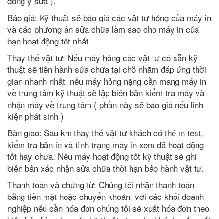
đồng ý sửa ).
Báo giá
: Kỹ thuật sẽ báo giá các vật tư hỏng của máy in
và các phương án sửa chữa làm sao cho máy in của
bạn hoạt động tốt nhất.
Thay thế vật tư
: Nếu máy hỏng các vật tư có sẵn kỹ
thuật sẽ tiến hành sửa chữa tại chỗ nhằm đáp ứng thời
gian nhanh nhất, nếu máy hỏng nặng cần mang máy in
về trung tâm kỹ thuật sẽ lập biên bản kiểm tra máy và
nhận máy về trung tâm ( phần này sẽ báo giá nếu linh
kiện phát sinh )
Bàn giao
: Sau khi thay thế vật tư khách có thể in test,
kiểm tra bản in và tình trạng máy in xem đã hoạt động
tốt hay chưa. Nếu máy hoạt động tốt kỹ thuật sẽ ghi
biên bản xác nhận sửa chữa thời hạn bảo hành vật tư.
Thanh toán và chứng từ
: Chúng tôi nhận thanh toán
bằng tiền mặt hoặc chuyển khoản, với các khối doanh
nghiệp nếu cần hóa đơn chúng tôi sẽ xuất hóa đơn theo