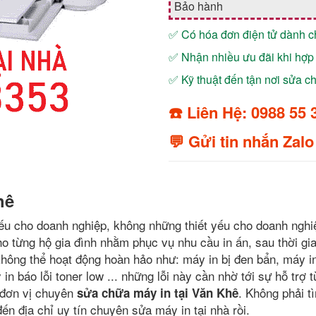
Bảo hành
✅ Có hóa đơn điện tử dành 
✅ Nhận nhiều ưu đãi khi hợp 
✅ Kỹ thuật đến tận nơi sửa 
☎️ Liên Hệ: 0988 55 
💬 Gửi tin nhắn Zalo
hê
hiếu cho doanh nghiệp, không những thiết yếu cho doanh ngh
cho từng hộ gia đình nhằm phục vụ nhu cầu in ấn, sau thời gi
hông thể hoạt động hoàn hảo như: máy in bị đen bẩn, máy in
 báo lỗi toner low ... những lỗi này cần nhờ tới sự hỗ trợ 
 đơn vị chuyên
. Không phải t
sửa chữa máy in tại Văn Khê
đến địa chỉ uy tín chuyên sửa máy in tại nhà rồi.