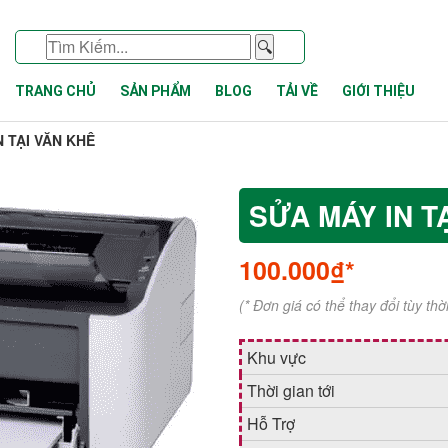
🔍
TRANG CHỦ
SẢN PHẨM
BLOG
TẢI VỀ
GIỚI THIỆU
N TẠI VĂN KHÊ
SỬA MÁY IN T
100.000₫*
(* Đơn giá có thể thay đổi tùy th
Khu vực
Thời gian tới
Hỗ Trợ