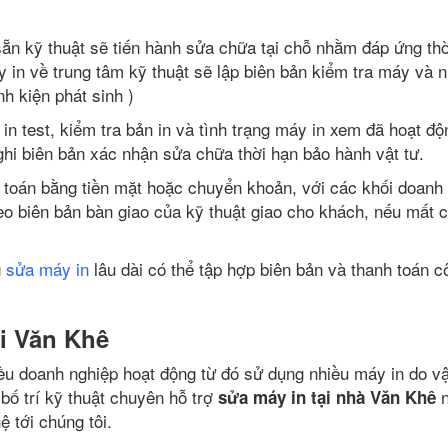
ẵn kỹ thuật sẽ tiến hành sửa chữa tại chỗ nhằm đáp ứng thờ
in về trung tâm kỹ thuật sẽ lập biên bản kiểm tra máy và 
h kiện phát sinh )
 in test, kiểm tra bản in và tình trạng máy in xem đã hoạt độ
ghi biên bản xác nhận sửa chữa thời hạn bảo hành vật tư.
h toán bằng tiền mặt hoặc chuyển khoản, với các khối doanh
eo biên bản bàn giao của kỹ thuật giao cho khách, nếu mất 
g
sửa máy in
lâu dài có thể tập hợp biên bản và thanh toán c
i Văn Khê
ều doanh nghiệp hoạt động từ đó sử dụng nhiều máy in do v
 bố trí kỹ thuật chuyên hỗ trợ
n
sửa máy in tại nhà Văn Khê
ệ tới chúng tôi.