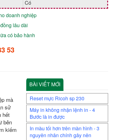
Có
cho doanh nghiệp
đồng lâu dài
chữa có bảo hành
33 53
BÀI VIẾT MỚI
Reset mực Ricoh sp 230
iệp mà
an sử
Máy in không nhận lệnh in - 4
 hết
Bước là in được
từ bên
In màu tối hơn trên màn hình - 3
ìm kiếm
nguyên nhân chính gây nên