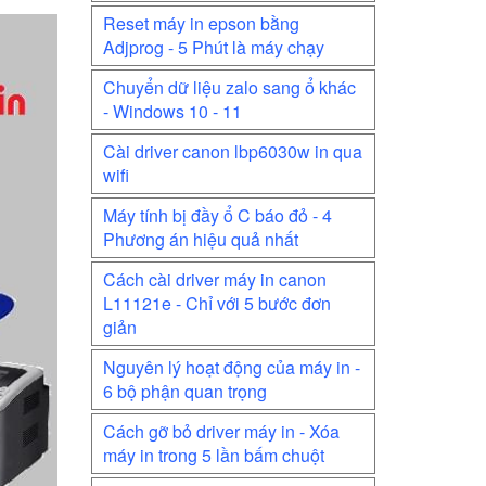
Reset máy in epson bằng
Adjprog - 5 Phút là máy chạy
Chuyển dữ liệu zalo sang ổ khác
- Windows 10 - 11
Cài driver canon lbp6030w in qua
wifi
Máy tính bị đầy ổ C báo đỏ - 4
Phương án hiệu quả nhất
Cách cài driver máy in canon
L11121e - Chỉ với 5 bước đơn
giản
Nguyên lý hoạt động của máy in -
6 bộ phận quan trọng
Cách gỡ bỏ driver máy in - Xóa
máy in trong 5 lần bấm chuột