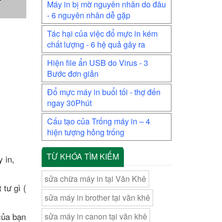
Máy in bị mờ nguyên nhân do đâu
- 6 nguyên nhân dễ gặp
Tác hại của việc đổ mực in kém
chất lượng - 6 hệ quả gây ra
Hiện file ẩn USB do Virus - 3
Bước đơn giản
Đổ mực máy in buổi tối - thợ đến
ngay 30Phút
Cấu tạo của Trống máy in – 4
hiện tượng hỏng trống
TỪ KHÓA TÌM KIẾM
 in,
sửa chữa máy in tại Văn Khê
 tư gì (
sửa máy in brother tại văn khê
của bạn
sửa máy in canon tại văn khê