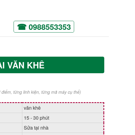
☎ 0988553353
ẠI VĂN KHÊ
ời điểm, từng linh kiện, từng mã máy cụ thể)
văn khê
15 - 30 phút
Sửa tại nhà