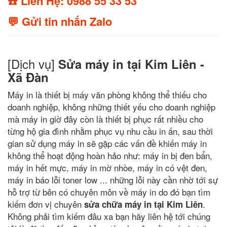
☎️ Liên Hệ: 0988 55 33 53
💬 Gửi tin nhắn Zalo
[Dịch vụ]
Sửa máy in tại Kim Liên -
Xã Đàn
Máy in là thiết bị máy văn phòng không thể thiếu cho
doanh nghiệp, không những thiết yếu cho doanh nghiệp
mà máy in giờ đây còn là thiết bị phục rất nhiều cho
từng hộ gia đình nhằm phục vụ nhu cầu in ấn, sau thời
gian sử dụng máy in sẽ gặp các vấn đề khiến máy in
không thể hoạt động hoàn hảo như: máy in bị đen bẩn,
máy in hết mực, máy in mờ nhòe, máy in có vệt đen,
máy in báo lỗi toner low ... những lỗi này cần nhờ tới sự
hỗ trợ từ bên có chuyên môn về máy in do đó bạn tìm
kiếm đơn vị chuyên
.
sửa chữa máy in tại Kim Liên
Không phải tìm kiếm đâu xa bạn hãy liên hệ tới chúng