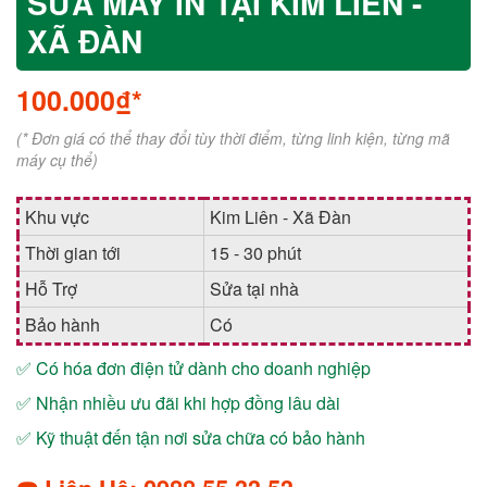
SỬA MÁY IN TẠI KIM LIÊN -
XÃ ĐÀN
100.000₫*
(* Đơn giá có thể thay đổi tùy thời điểm, từng linh kiện, từng mã
máy cụ thể)
Khu vực
Kim Liên - Xã Đàn
Thời gian tới
15 - 30 phút
Hỗ Trợ
Sửa tại nhà
Bảo hành
Có
✅ Có hóa đơn điện tử dành cho doanh nghiệp
✅ Nhận nhiều ưu đãi khi hợp đồng lâu dài
✅ Kỹ thuật đến tận nơi sửa chữa có bảo hành