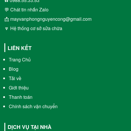
☎️ 0988.55.33.53
💬 Chát tin nhắn Zalo
📩 mayvanphongnguyencong@gmail.com
🔽 Hệ thống cơ sở sửa chữa
LIÊN KẾT
Trang Chủ
Blog
Tải về
Giới thiệu
Thanh toán
Chính sách vận chuyển
DỊCH VỤ TẠI NHÀ