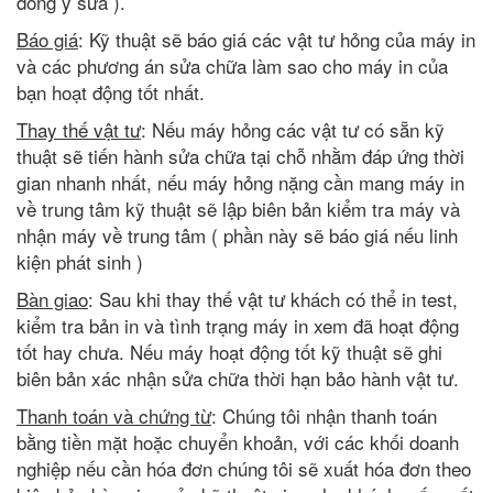
đồng ý sửa ).
Báo giá
: Kỹ thuật sẽ báo giá các vật tư hỏng của máy in
và các phương án sửa chữa làm sao cho máy in của
bạn hoạt động tốt nhất.
Thay thế vật tư
: Nếu máy hỏng các vật tư có sẵn kỹ
thuật sẽ tiến hành sửa chữa tại chỗ nhằm đáp ứng thời
gian nhanh nhất, nếu máy hỏng nặng cần mang máy in
về trung tâm kỹ thuật sẽ lập biên bản kiểm tra máy và
nhận máy về trung tâm ( phần này sẽ báo giá nếu linh
kiện phát sinh )
Bàn giao
: Sau khi thay thế vật tư khách có thể in test,
kiểm tra bản in và tình trạng máy in xem đã hoạt động
tốt hay chưa. Nếu máy hoạt động tốt kỹ thuật sẽ ghi
biên bản xác nhận sửa chữa thời hạn bảo hành vật tư.
Thanh toán và chứng từ
: Chúng tôi nhận thanh toán
bằng tiền mặt hoặc chuyển khoản, với các khối doanh
nghiệp nếu cần hóa đơn chúng tôi sẽ xuất hóa đơn theo