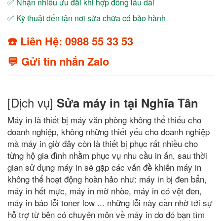
✅ Nhận nhiều ưu đãi khi hợp đồng lâu dài
✅ Kỹ thuật đến tận nơi sửa chữa có bảo hành
☎️ Liên Hệ: 0988 55 33 53
💬 Gửi tin nhắn Zalo
[Dịch vụ]
Sửa máy in tại Nghĩa Tân
Máy in là thiết bị máy văn phòng không thể thiếu cho
doanh nghiệp, không những thiết yếu cho doanh nghiệp
mà máy in giờ đây còn là thiết bị phục rất nhiều cho
từng hộ gia đình nhằm phục vụ nhu cầu in ấn, sau thời
gian sử dụng máy in sẽ gặp các vấn đề khiến máy in
không thể hoạt động hoàn hảo như: máy in bị đen bẩn,
máy in hết mực, máy in mờ nhòe, máy in có vệt đen,
máy in báo lỗi toner low ... những lỗi này cần nhờ tới sự
hỗ trợ từ bên có chuyên môn về máy in do đó bạn tìm