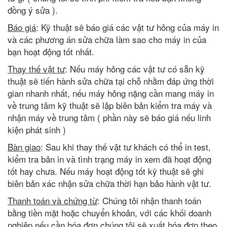
đồng ý sửa ).
Báo giá
: Kỹ thuật sẽ báo giá các vật tư hỏng của máy in
và các phương án sửa chữa làm sao cho máy in của
bạn hoạt động tốt nhất.
Thay thế vật tư
: Nếu máy hỏng các vật tư có sẵn kỹ
thuật sẽ tiến hành sửa chữa tại chỗ nhằm đáp ứng thời
gian nhanh nhất, nếu máy hỏng nặng cần mang máy in
về trung tâm kỹ thuật sẽ lập biên bản kiểm tra máy và
nhận máy về trung tâm ( phần này sẽ báo giá nếu linh
kiện phát sinh )
Bàn giao
: Sau khi thay thế vật tư khách có thể in test,
kiểm tra bản in và tình trạng máy in xem đã hoạt động
tốt hay chưa. Nếu máy hoạt động tốt kỹ thuật sẽ ghi
biên bản xác nhận sửa chữa thời hạn bảo hành vật tư.
Thanh toán và chứng từ
: Chúng tôi nhận thanh toán
bằng tiền mặt hoặc chuyển khoản, với các khối doanh
nghiệp nếu cần hóa đơn chúng tôi sẽ xuất hóa đơn theo