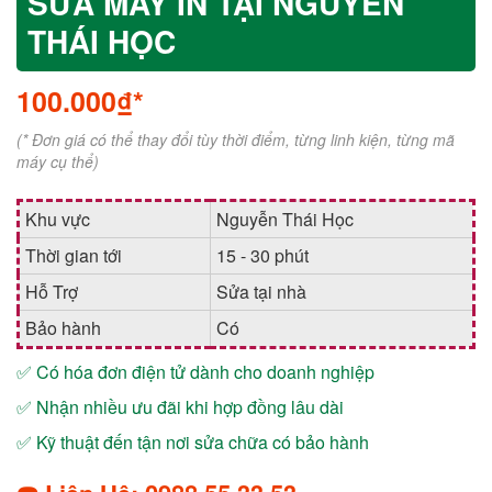
SỬA MÁY IN TẠI NGUYỄN
THÁI HỌC
100.000₫*
(* Đơn giá có thể thay đổi tùy thời điểm, từng linh kiện, từng mã
máy cụ thể)
Khu vực
Nguyễn Thái Học
Thời gian tới
15 - 30 phút
Hỗ Trợ
Sửa tại nhà
Bảo hành
Có
✅ Có hóa đơn điện tử dành cho doanh nghiệp
✅ Nhận nhiều ưu đãi khi hợp đồng lâu dài
✅ Kỹ thuật đến tận nơi sửa chữa có bảo hành