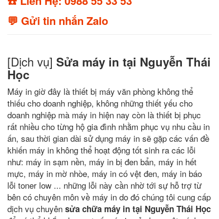
☎️ Liên Hệ: 0988 55 33 53
💬 Gửi tin nhắn Zalo
[Dịch vụ]
Sửa máy in tại Nguyễn Thái
Học
Máy in giờ đây là thiết bị máy văn phòng không thể
thiếu cho doanh nghiệp, không những thiết yếu cho
doanh nghiệp mà máy in hiện nay còn là thiết bị phục
rất nhiều cho từng hộ gia đình nhằm phục vụ nhu cầu in
ấn, sau thời gian dài sử dụng máy in sẽ gặp các vấn đề
khiến máy in không thể hoạt động tốt sinh ra các lỗi
như: máy in sạm nền, máy in bị đen bẩn, máy in hết
mực, máy in mờ nhòe, máy in có vệt đen, máy in báo
lỗi toner low ... những lỗi này cần nhờ tới sự hỗ trợ từ
bên có chuyên môn về máy in do đó chúng tôi cung cấp
dịch vụ chuyên
sửa chữa máy in tại Nguyễn Thái Học