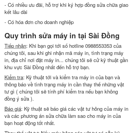
- Có nhiều ưu đãi, hỗ trợ khi ký hợp đồng sửa chữa giao
kết lâu dài
- Có hóa đơn cho doanh nghiệp
Quy trình sửa máy in tại Sài Đồng
Tiếp nhận
: Khi bạn gọi tới số hotline 0988553353 của
chúng tôi, sau khi ghi nhận mã máy in, tình trạng máy
in, địa chỉ nơi đặt máy in... chúng tôi sẽ cử kỹ thuật gần
khu vực Sài Đồng nhất đến hỗ trợ bạn.
Kiểm tra
: Kỹ thuật tới và kiểm tra máy in của bạn và
thông báo về tình trạng máy in cần thay thế những vật
tư gì ( chúng tôi sẽ tính phí kiểm tra nếu bạn không
đồng ý sửa ).
Báo giá
: Kỹ thuật sẽ báo giá các vật tư hỏng của máy in
và các phương án sửa chữa làm sao cho máy in của
bạn hoạt động tốt nhất.
Thay thế vật tư
: Nếu máy hỏng các vật tư có sẵn kỹ