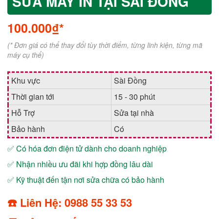
SỬA MÁY IN TẠI SÀI ĐỒNG
100.000₫*
(* Đơn giá có thể thay đổi tùy thời điểm, từng linh kiện, từng mã
máy cụ thể)
Khu vực
Sài Đồng
Thời gian tới
15 - 30 phút
Hỗ Trợ
Sửa tại nhà
Bảo hành
Có
✅ Có hóa đơn điện tử dành cho doanh nghiệp
✅ Nhận nhiều ưu đãi khi hợp đồng lâu dài
✅ Kỹ thuật đến tận nơi sửa chữa có bảo hành
☎️ Liên Hệ: 0988 55 33 53