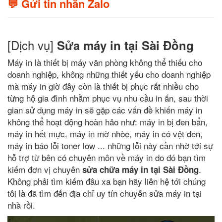
💬 Gửi tin nhắn Zalo
[Dịch vụ]
Sửa máy in tại Sài Đồng
Máy in là thiết bị máy văn phòng không thể thiếu cho
doanh nghiệp, không những thiết yếu cho doanh nghiệp
mà máy in giờ đây còn là thiết bị phục rất nhiều cho
từng hộ gia đình nhằm phục vụ nhu cầu in ấn, sau thời
gian sử dụng máy in sẽ gặp các vấn đề khiến máy in
không thể hoạt động hoàn hảo như: máy in bị đen bẩn,
máy in hết mực, máy in mờ nhòe, máy in có vệt đen,
máy in báo lỗi toner low ... những lỗi này cần nhờ tới sự
hỗ trợ từ bên có chuyên môn về máy in do đó bạn tìm
kiếm đơn vị chuyên
.
sửa chữa máy in tại Sài Đồng
Không phải tìm kiếm đâu xa bạn hãy liên hệ tới chúng
tôi là đã tìm đến địa chỉ uy tín chuyên sửa máy in tại
nhà rồi.