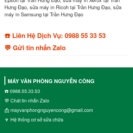
Hưng Đạo, sửa máy in Ricoh tại Trần Hưng Đạo, sửa
máy in Samsung tại Trần Hưng Đạo
☎️ Liên Hệ Dịch Vụ: 0988 55 33 53
💬 Gửi tin nhắn Zalo
MÁY VĂN PHÒNG NGUYỄN CÔNG
☎️ 0988.55.33.53
💬 Chát tin nhắn Zalo
📩 mayvanphongnguyencong@gmail.com
🔽 Hệ thống cơ sở sửa chữa