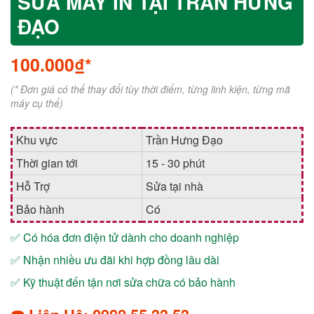
SỬA MÁY IN TẠI TRẦN HƯNG
ĐẠO
100.000₫*
(* Đơn giá có thể thay đổi tùy thời điểm, từng linh kiện, từng mã
máy cụ thể)
Khu vực
Trần Hưng Đạo
Thời gian tới
15 - 30 phút
Hỗ Trợ
Sửa tại nhà
Bảo hành
Có
✅ Có hóa đơn điện tử dành cho doanh nghiệp
✅ Nhận nhiều ưu đãi khi hợp đồng lâu dài
✅ Kỹ thuật đến tận nơi sửa chữa có bảo hành