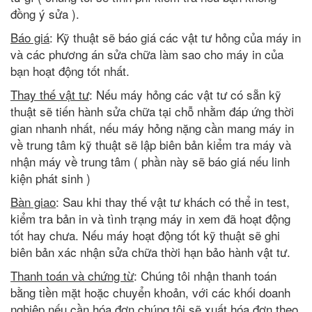
đồng ý sửa ).
Báo giá
: Kỹ thuật sẽ báo giá các vật tư hỏng của máy in
và các phương án sửa chữa làm sao cho máy in của
bạn hoạt động tốt nhất.
Thay thế vật tư
: Nếu máy hỏng các vật tư có sẵn kỹ
thuật sẽ tiến hành sửa chữa tại chỗ nhằm đáp ứng thời
gian nhanh nhất, nếu máy hỏng nặng cần mang máy in
về trung tâm kỹ thuật sẽ lập biên bản kiểm tra máy và
nhận máy về trung tâm ( phần này sẽ báo giá nếu linh
kiện phát sinh )
Bàn giao
: Sau khi thay thế vật tư khách có thể in test,
kiểm tra bản in và tình trạng máy in xem đã hoạt động
tốt hay chưa. Nếu máy hoạt động tốt kỹ thuật sẽ ghi
biên bản xác nhận sửa chữa thời hạn bảo hành vật tư.
Thanh toán và chứng từ
: Chúng tôi nhận thanh toán
bằng tiền mặt hoặc chuyển khoản, với các khối doanh
nghiệp nếu cần hóa đơn chúng tôi sẽ xuất hóa đơn theo