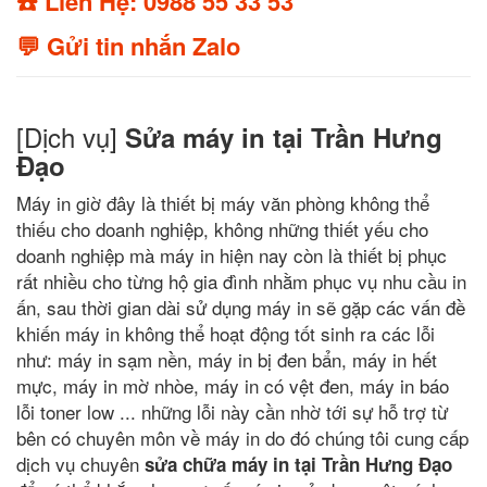
☎️ Liên Hệ: 0988 55 33 53
💬 Gửi tin nhắn Zalo
[Dịch vụ]
Sửa máy in tại Trần Hưng
Đạo
Máy in giờ đây là thiết bị máy văn phòng không thể
thiếu cho doanh nghiệp, không những thiết yếu cho
doanh nghiệp mà máy in hiện nay còn là thiết bị phục
rất nhiều cho từng hộ gia đình nhằm phục vụ nhu cầu in
ấn, sau thời gian dài sử dụng máy in sẽ gặp các vấn đề
khiến máy in không thể hoạt động tốt sinh ra các lỗi
như: máy in sạm nền, máy in bị đen bẩn, máy in hết
mực, máy in mờ nhòe, máy in có vệt đen, máy in báo
lỗi toner low ... những lỗi này cần nhờ tới sự hỗ trợ từ
bên có chuyên môn về máy in do đó chúng tôi cung cấp
dịch vụ chuyên
sửa chữa máy in tại Trần Hưng Đạo