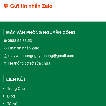
💬 Gửi tin nhắn Zalo
MÁY VĂN PHÒNG NGUYỄN CÔNG
☎️ 0988.55.33.53
💬 Chát tin nhắn Zalo
📩 mayvanphongnguyencong@gmail.com
🔽 Hệ thống cơ sở sửa chữa
LIÊN KẾT
Trang Chủ
Blog
Tải về