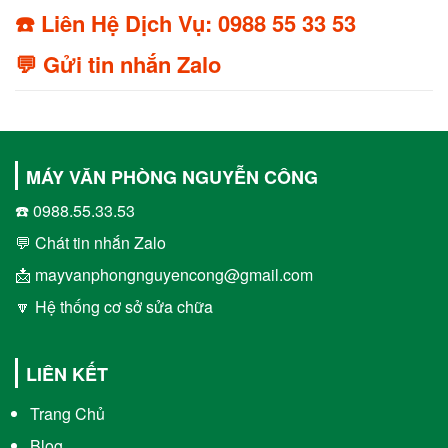
☎️ Liên Hệ Dịch Vụ: 0988 55 33 53
💬 Gửi tin nhắn Zalo
MÁY VĂN PHÒNG NGUYỄN CÔNG
☎️ 0988.55.33.53
💬 Chát tin nhắn Zalo
📩 mayvanphongnguyencong@gmail.com
🔽 Hệ thống cơ sở sửa chữa
LIÊN KẾT
Trang Chủ
Blog