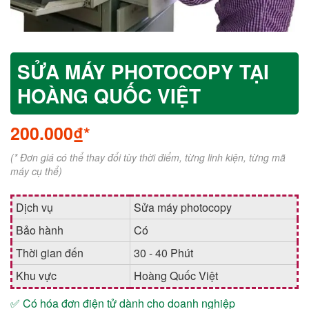
SỬA MÁY PHOTOCOPY TẠI
HOÀNG QUỐC VIỆT
200.000₫*
(* Đơn giá có thể thay đổi tùy thời điểm, từng linh kiện, từng mã
máy cụ thể)
Dịch vụ
Sửa máy photocopy
Bảo hành
Có
Thời gian đến
30 - 40 Phút
Khu vực
Hoàng Quốc Việt
✅ Có hóa đơn điện tử dành cho doanh nghiệp