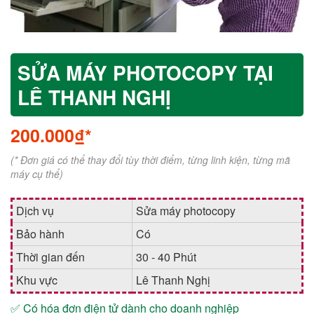
SỬA MÁY PHOTOCOPY TẠI
LÊ THANH NGHỊ
200.000₫*
(* Đơn giá có thể thay đổi tùy thời điểm, từng linh kiện, từng mã
máy cụ thể)
Dịch vụ
Sửa máy photocopy
Bảo hành
Có
Thời gian đến
30 - 40 Phút
Khu vực
Lê Thanh Nghị
✅ Có hóa đơn điện tử dành cho doanh nghiệp