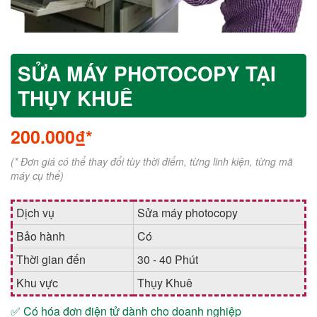
SỬA MÁY PHOTOCOPY TẠI
THỤY KHUÊ
200.000₫*
(* Đơn giá có thể thay đổi tùy thời điểm, từng linh kiện, từng mã
máy cụ thể)
Dịch vụ
Sửa máy photocopy
Bảo hành
Có
Thời gian đến
30 - 40 Phút
Khu vực
Thụy Khuê
✅ Có hóa đơn điện tử dành cho doanh nghiệp