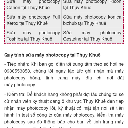
Sửa máy photocopy
Sửa máy photocopy Ricoh
Canon tại Thụy Khuê
tại Thụy Khuê
Sửa máy photocopy Fuji
Sửa máy photocopy konica
Xerox tại Thụy Khuê
bizhub tại Thụy Khuê
Sửa máy photocopy
Sửa máy photocopy
Toshiba tại Thụy Khuê
Gestetner tại Thụy Khuê
Quy trình sửa máy photocopy tại Thụy Khuê
- Tiếp nhận: Khi bạn gọi điện tới trung tâm theo số hotline
0988553353, chúng tôi ngay lập tức ghi nhận mã máy
photocopy hỏng, tình trạng máy, địa chỉ nơi đặt
máy photocopy.
- Kiểm tra: Để khách hàng không phải đợi lâu chúng tôi sẽ
cử nhân viên kỹ thuật đang ở khu vực Thụy Khuê đến tiếp
nhận máy photocopy lỗi, kỹ thuật có mặt tận nơi sẽ tiến
hành in test số công tơ của máy photocopy, kiểm tra máy
photocopy sau đó thông báo cho bạn về tình trạng máy