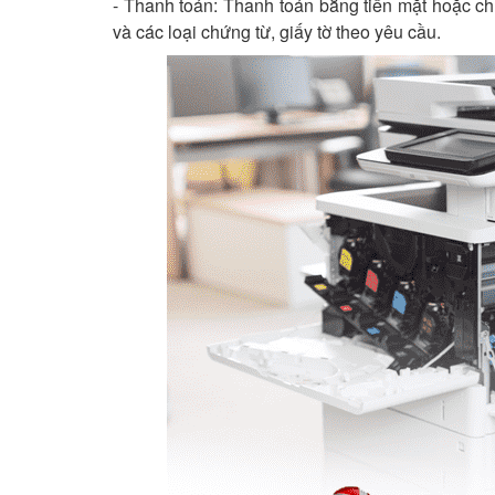
- Thanh toán: Thanh toán bằng tiền mặt hoặc ch
và các loại chứng từ, giấy tờ theo yêu cầu.