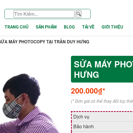
🔍
TRANG CHỦ
SẢN PHẨM
BLOG
TẢI VỀ
GIỚI THIỆU
SỬA MÁY PHOTOCOPY TẠI TRẦN DUY HƯNG
SỬA MÁY PHO
HƯNG
200.000₫*
(* Đơn giá có thể thay đổi tùy th
Dịch vụ
Bảo hành