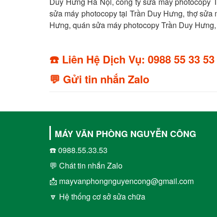
Duy Hưng Hà Nội, công ty sửa máy photocopy 
sửa máy photocopy tại Trần Duy Hưng, thợ sửa
Hưng, quán sửa máy photocopy Trần Duy Hưng, 
☎️ Liên Hệ Dịch Vụ: 0988 55 33 53
💬 Gửi tin nhắn Zalo
MÁY VĂN PHÒNG NGUYỄN CÔNG
☎️ 0988.55.33.53
💬 Chát tin nhắn Zalo
📩 mayvanphongnguyencong@gmail.com
🔽 Hệ thống cơ sở sửa chữa