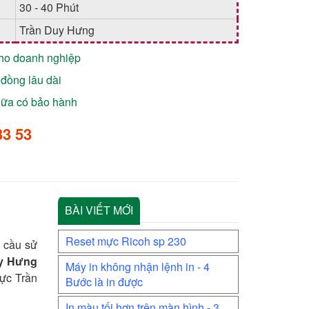
30 - 40 Phút
Trần Duy Hưng
cho doanh nghiệp
đồng lâu dài
chữa có bảo hành
33 53
BÀI VIẾT MỚI
Reset mực Ricoh sp 230
u cầu sử
uy Hưng
Máy in không nhận lệnh in - 4
vực Trần
Bước là in được
In màu tối hơn trên màn hình - 3