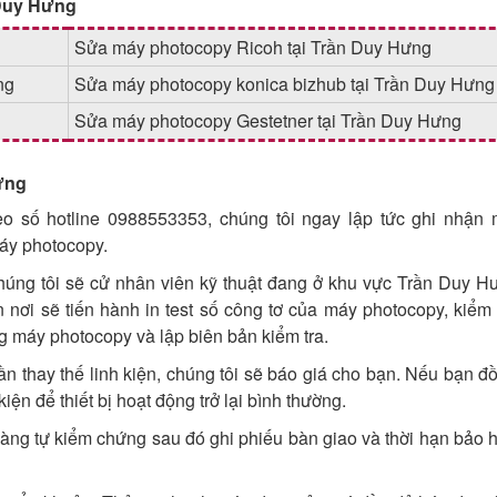
 Duy Hưng
Sửa máy photocopy Ricoh tại Trần Duy Hưng
ng
Sửa máy photocopy konica bizhub tại Trần Duy Hưng
Sửa máy photocopy Gestetner tại Trần Duy Hưng
ưng
theo số hotline 0988553353, chúng tôi ngay lập tức ghi nhận
máy photocopy.
chúng tôi sẽ cử nhân viên kỹ thuật đang ở khu vực Trần Duy 
n nơi sẽ tiến hành in test số công tơ của máy photocopy, kiểm
g máy photocopy và lập biên bản kiểm tra.
n thay thế linh kiện, chúng tôi sẽ báo giá cho bạn. Nếu bạn đ
kiện để thiết bị hoạt động trở lại bình thường.
àng tự kiểm chứng sau đó ghi phiếu bàn giao và thời hạn bảo 