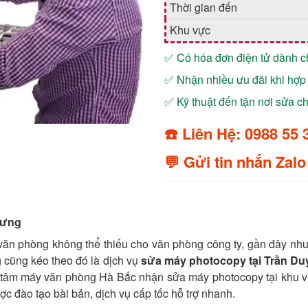
Thời gian đến
Khu vực
✅ Có hóa đơn điện tử dành 
✅ Nhận nhiều ưu đãi khi hợp 
✅ Kỹ thuật đến tận nơi sửa 
☎️ Liên Hệ: 0988 55 
💬 Gửi tin nhắn Zalo
Hưng
ị văn phòng không thể thiếu cho văn phòng công ty, gần đây nh
 cũng kéo theo đó là dịch vụ
sửa máy photocopy tại Trần D
g tâm máy văn phòng Hà Bắc nhận sửa máy photocopy tại khu 
c đào tạo bài bản, dịch vụ cấp tốc hỗ trợ nhanh.