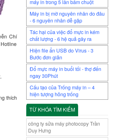
máy in trong 5 lần bấm chuột
Máy in bị mờ nguyên nhân do đâu
- 6 nguyên nhân dễ gặp
Tác hại của việc đổ mực in kém
yễn Chí
chất lượng - 6 hệ quả gây ra
Hotline
Hiện file ẩn USB do Virus - 3
Bước đơn giản
Đổ mực máy in buổi tối - thợ đến
ngay 30Phút
.
Cấu tạo của Trống máy in – 4
hiện tượng hỏng trống
g thích
TỪ KHÓA TÌM KIẾM
công ty sửa máy photocopy Trần
Duy Hưng