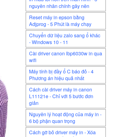
nguyên nhân chính gây nên
Reset máy in epson bằng
Adjprog - 5 Phút là máy chạy
Chuyển dữ liệu zalo sang ổ khác
- Windows 10 - 11
Cài driver canon lbp6030w in qua
wifi
Máy tính bị đầy ổ C báo đỏ - 4
Phương án hiệu quả nhất
Cách cài driver máy in canon
L11121e - Chỉ với 5 bước đơn
giản
Nguyên lý hoạt động của máy in -
6 bộ phận quan trọng
Cách gỡ bỏ driver máy in - Xóa