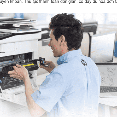
uyển khoản. Thủ tục thanh toán đơn giản, có đầy đủ hóa đơn t