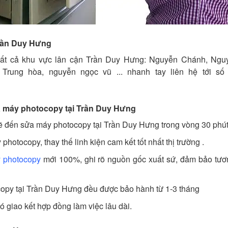
Trần Duy Hưng
ất cả khu vực lân cận Trần Duy Hưng: Nguyễn Chánh, Ngu
rung hòa, nguyễn ngọc vũ ... nhanh tay liên hệ tới số 
ửa máy photocopy tại Trần Duy Hưng
 sẽ đến sửa máy photocopy tại Trần Duy Hưng trong vòng 30 phút
hotocopy, thay thế linh kiện cam kết tốt nhất thị trường .
 photocopy
mới 100%, ghi rõ nguồn gốc xuất sứ, đảm bảo tươn
copy tại Trần Duy Hưng đều được bảo hành từ 1-3 tháng
có giao kết hợp đồng làm việc lâu dài.