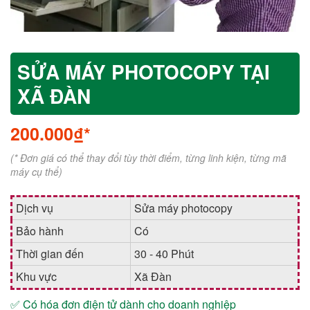
SỬA MÁY PHOTOCOPY TẠI
XÃ ĐÀN
200.000₫*
(* Đơn giá có thể thay đổi tùy thời điểm, từng linh kiện, từng mã
máy cụ thể)
Dịch vụ
Sửa máy photocopy
Bảo hành
Có
Thời gian đến
30 - 40 Phút
Khu vực
Xã Đàn
✅ Có hóa đơn điện tử dành cho doanh nghiệp