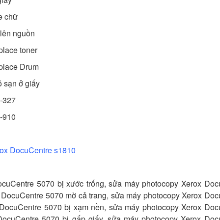
e chữ
lên nguồn
lace toner
place Drum
 sạn ở giấy
0-327
4-910
rox DocuCentre s1810
ocuCentre 5070 bị xước trống, sửa máy photocopy Xerox Doc
ox DocuCentre 5070 mờ cả trang, sửa máy photocopy Xerox Doc
 DocuCentre 5070 bị xạm nền,
sửa máy photocopy Xerox Doc
ocuCentre 5070 bị gấp giấy,
sửa máy photocopy Xerox Doc