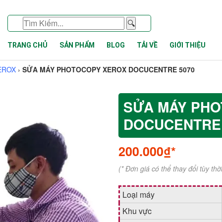
🔍
TRANG CHỦ
SẢN PHẨM
BLOG
TẢI VỀ
GIỚI THIỆU
EROX
›
SỬA MÁY PHOTOCOPY XEROX DOCUCENTRE 5070
SỬA MÁY PH
DOCUCENTRE 
200.000₫*
(* Đơn giá có thể thay đổi tùy th
Loại máy
Khu vực