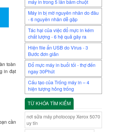
máy in trong 5 lần bấm chuột
Máy in bị mờ nguyên nhân do đâu
- 6 nguyên nhân dễ gặp
Tác hại của việc đổ mực in kém
chất lượng - 6 hệ quả gây ra
Hiện file ẩn USB do Virus - 3
Bước đơn giản
àn toàn
Đổ mực máy in buổi tối - thợ đến
g in đạt
ngay 30Phút
Cấu tạo của Trống máy in – 4
hiện tượng hỏng trống
TỪ KHÓA TÌM KIẾM
nơi sửa máy photocopy Xerox 5070
 bạn cần
uy tín