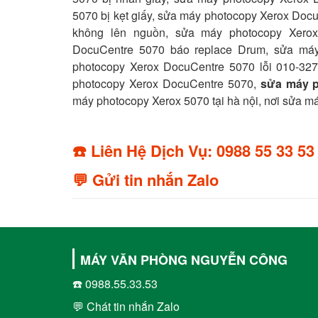
5070 bị kẹt giấy,
sửa máy photocopy Xerox Docu
không lên nguồn,
sửa máy photocopy Xerox
DocuCentre 5070 báo replace Drum,
sửa máy
photocopy Xerox DocuCentre 5070 lỗi 010-32
photocopy Xerox DocuCentre 5070,
sửa máy p
máy photocopy Xerox 5070 tại hà nội, nơi sửa m
☎️ Liên Hệ Dịch Vụ: 0988 55 33 53
💬 Gửi tin nhắn Zalo
MÁY VĂN PHÒNG NGUYỄN CÔNG
☎️ 0988.55.33.53
💬 Chát tin nhắn Zalo