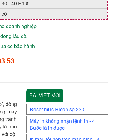
30 - 40 Phút
có
cho doanh nghiệp
đồng lâu dài
chữa có bảo hành
33 53
BÀI VIẾT MỚI
bỉ, dòng
Reset mực Ricoh sp 230
òng máy
g tránh
Máy in không nhận lệnh in - 4
y là nhu
Bước là in được
 với đội
In màu tối hơn trên màn hình - 3