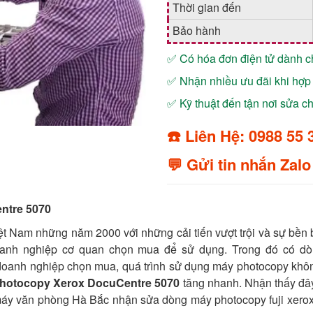
Thời gian đến
Bảo hành
✅ Có hóa đơn điện tử dành 
✅ Nhận nhiều ưu đãi khi hợp 
✅ Kỹ thuật đến tận nơi sửa 
☎️ Liên Hệ: 0988 55 
💬 Gửi tin nhắn Zalo
ntre 5070
ệt Nam những năm 2000 với những cải tiến vượt trội và sự bền 
doanh nghiệp cơ quan chọn mua để sử dụng. Trong đó có d
oanh nghiệp chọn mua, quá trình sử dụng máy photocopy khôn
hotocopy Xerox DocuCentre 5070
tăng nhanh. Nhận thấy đâ
áy văn phòng Hà Bắc nhận sửa dòng máy photocopy fuji xerox