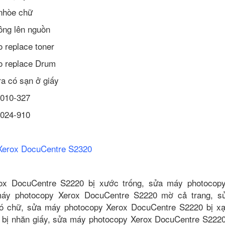
nhòe chữ
ông lên nguồn
 replace toner
o replace Drum
a có sạn ở giấy
 010-327
 024-910
Xerox DocuCentre S2320
ox DocuCentre S2220 bị xước trống, sửa máy photocop
máy photocopy Xerox DocuCentre S2220 mờ cả trang, 
ó chữ, sửa máy photocopy Xerox DocuCentre S2220 bị x
bị nhăn giấy, sửa máy photocopy Xerox DocuCentre S2220