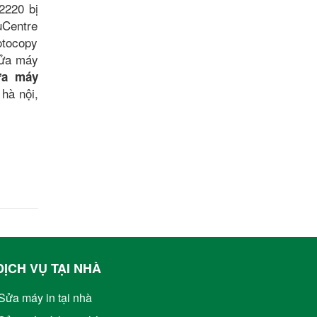
2220 bị
uCentre
otocopy
sửa máy
ửa máy
hà nội,
DỊCH VỤ TẠI NHÀ
Sửa máy in tại nhà