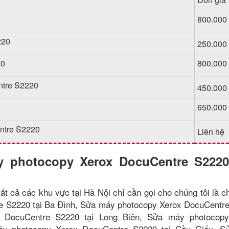
0
800.000
220
250.000
20
800.000
ntre S2220
450.000
650.000
ntre S2220
Liên hệ
 photocopy Xerox DocuCentre S2220
ất cả các khu vực tại Hà Nội chỉ cần gọi cho chúng tôi là c
e S2220 tại Ba Đình, Sửa máy photocopy Xerox DocuCentr
 DocuCentre S2220 tại Long Biên, Sửa máy photocopy
áy photocopy Xerox DocuCentre S2220 tại Cầu Giấy, S