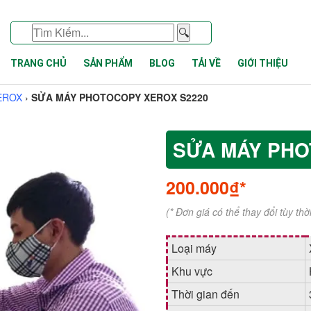
🔍
TRANG CHỦ
SẢN PHẨM
BLOG
TẢI VỀ
GIỚI THIỆU
EROX
›
SỬA MÁY PHOTOCOPY XEROX S2220
SỬA MÁY PHO
200.000₫*
(* Đơn giá có thể thay đổi tùy th
Loại máy
Khu vực
Thời gian đến