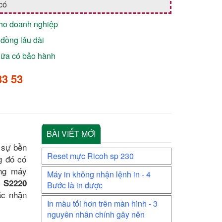
có
cho doanh nghiệp
đồng lâu dài
chữa có bảo hành
33 53
BÀI VIẾT MỚI
 sự bền
Reset mực Ricoh sp 230
g đó có
ụng máy
Máy in không nhận lệnh in - 4
 S2220
Bước là in được
ắc nhận
In màu tối hơn trên màn hình - 3
nguyên nhân chính gây nên