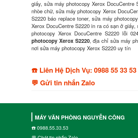
giấy, sửa máy photocopy Xerox DocuCentre S
nhòe chữ, sửa máy photocopy Xerox DocuCen
S2220 báo replace toner, sửa máy photocop
Xerox DocuCentre S2220 in ra có sạn ở giấy
photocopy Xerox DocuCentre S2220 lỗi 0
, địa chỉ sửa máy p
photocopy Xerox S2220
nơi sửa máy photocopy Xerox S2220 uy tín
☎️ Liên Hệ Dịch Vụ: 0988 55 33 53
💬 Gửi tin nhắn Zalo
MÁY VĂN PHÒNG NGUYỄN CÔNG
☎️ 0988.55.33.53
💬 Chát tin nhắn Zalo