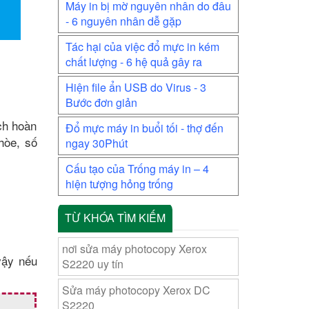
Máy in bị mờ nguyên nhân do đâu
- 6 nguyên nhân dễ gặp
Tác hại của việc đổ mực in kém
chất lượng - 6 hệ quả gây ra
Hiện file ẩn USB do Virus - 3
Bước đơn giản
ch hoàn
Đổ mực máy in buổi tối - thợ đến
hòe, số
ngay 30Phút
Cấu tạo của Trống máy in – 4
hiện tượng hỏng trống
TỪ KHÓA TÌM KIẾM
nơi sửa máy photocopy Xerox
vậy nếu
S2220 uy tín
Sửa máy photocopy Xerox DC
S2220