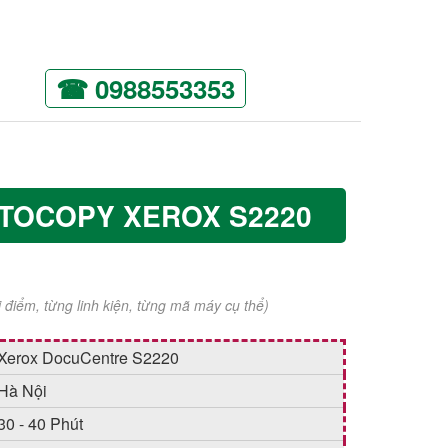
☎ 0988553353
TOCOPY XEROX S2220
ời điểm, từng linh kiện, từng mã máy cụ thể)
Xerox DocuCentre S2220
Hà Nội
30 - 40 Phút