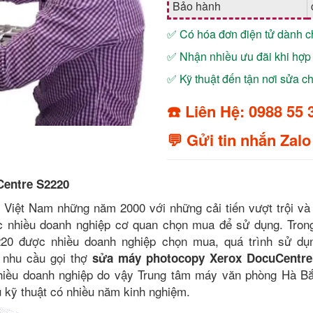
Bảo hành
✅ Có hóa đơn điện tử dành 
✅ Nhận nhiều ưu đãi khi hợp 
✅ Kỹ thuật đến tận nơi sửa 
☎️ Liên Hệ: 0988 55 
💬 Gửi tin nhắn Zalo
entre S2220
 Việt Nam những năm 2000 với những cải tiến vượt trội và
ợc nhiều doanh nghiệp cơ quan chọn mua để sử dụng. Tron
20 được nhiều doanh nghiệp chọn mua, quá trình sử d
 nhu cầu gọi thợ
sửa máy photocopy Xerox DocuCentre
nhiều doanh nghiệp do vậy Trung tâm máy văn phòng Hà B
ũ kỹ thuật có nhiều năm kinh nghiệm.