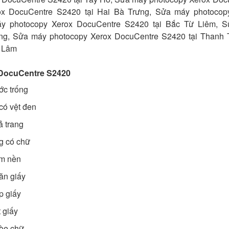
x DocuCentre S2420 tại Hai Bà Trưng, Sửa máy photocop
y photocopy Xerox DocuCentre S2420 tại Bắc Từ Liêm, 
ng, Sửa máy photocopy Xerox DocuCentre S2420 tại Thanh T
a Lâm
 DocuCentre S2420
ớc trống
có vệt đen
 trang
g có chữ
ạm nền
ăn giấy
p giấy
 giấy
òe chữ