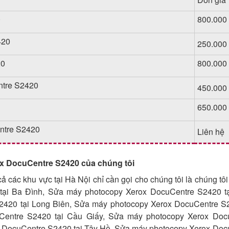
0
800.000
420
250.000
20
800.000
ntre S2420
450.000
650.000
ntre S2420
Liên hệ
x DocuCentre S2420 của chúng tôi
cả các khu vực tại Hà Nội chỉ cần gọi cho chúng tôi là chúng tôi
ại Ba Đình, Sửa máy photocopy Xerox DocuCentre S2420 t
420 tại Long Biên, Sửa máy photocopy Xerox DocuCentre S2
entre S2420 tại Cầu Giấy, Sửa máy photocopy Xerox Doc
 DocuCentre S2420 tại Tây Hồ, Sửa máy photocopy Xerox Doc