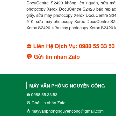
DocuCentre S2420 không lên nguồn,
sửa má
photocopy Xerox DocuCentre S2420 báo repla
giấy,
sửa máy photocopy Xerox DocuCentre S24
910, sửa máy photocopy Xerox DocuCentre S
Xerox S2420, sửa máy photocopy Xerox S2420 tạ
☎️ Liên Hệ Dịch Vụ: 0988 55 33 53
💬 Gửi tin nhắn Zalo
MÁY VĂN PHÒNG NGUYỄN CÔNG
☎️ 0988.55.33.53
💬 Chát tin nhắn Zalo
📩 mayvanphongnguyencong@gmail.com