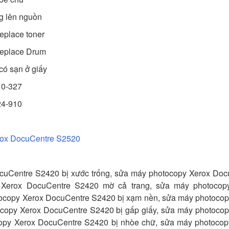
g lên nguồn
eplace toner
replace Drum
có sạn ở giấy
10-327
24-910
rox DocuCentre S2520
cuCentre S2420 bị xước trống, sửa máy photocopy Xerox Doc
 Xerox DocuCentre S2420 mờ cả trang, sửa máy photocop
ocopy Xerox DocuCentre S2420 bị xạm nền,
sửa máy photocop
copy Xerox DocuCentre S2420 bị gấp giấy,
sửa máy photocop
opy Xerox DocuCentre S2420 bị nhòe chữ,
sửa máy photocop