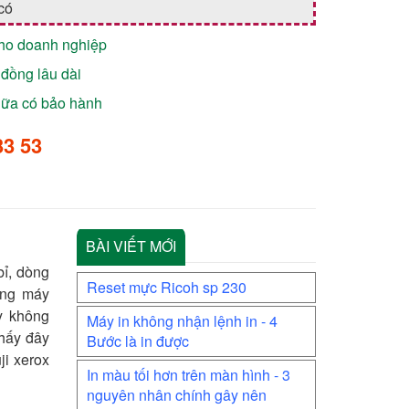
có
cho doanh nghiệp
đồng lâu dài
chữa có bảo hành
33 53
BÀI VIẾT MỚI
bỉ, dòng
Reset mực Ricoh sp 230
òng máy
y không
Máy in không nhận lệnh in - 4
hấy đây
Bước là in được
i xerox
In màu tối hơn trên màn hình - 3
nguyên nhân chính gây nên