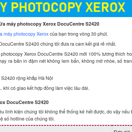
 sửa máy photocopy Xerox DocuCentre S2420
a máy photocopy Xerox
của bạn trong vòng 30 phút.
 DocuCentre S2420 chúng tôi đưa ra cam kết giá rẻ nhất.
áy photocopy Xerox DocuCentre S2420 mới 100% tương thích h
chạy ra bản in đậm nét không lem bẩn, không mờ nhòe, số tran
 S2420 rộng khắp Hà Nội
. khi có giao kết hợp đồng làm việc lâu dài.
erox DocuCentre S2420
linh kiện chúng tôi không thể thống kê hết được, do vậy nếu
ệ số hotline của chúng tôi.
Đơn giá