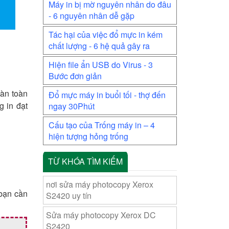
Máy in bị mờ nguyên nhân do đâu
- 6 nguyên nhân dễ gặp
Tác hại của việc đổ mực in kém
chất lượng - 6 hệ quả gây ra
Hiện file ẩn USB do Virus - 3
Bước đơn giản
oàn toàn
Đổ mực máy in buổi tối - thợ đến
g in đạt
ngay 30Phút
Cấu tạo của Trống máy in – 4
hiện tượng hỏng trống
TỪ KHÓA TÌM KIẾM
nơi sửa máy photocopy Xerox
 bạn cần
S2420 uy tín
Sửa máy photocopy Xerox DC
S2420