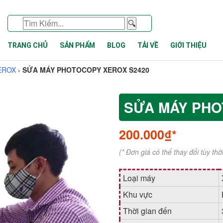
🔍
TRANG CHỦ
SẢN PHẨM
BLOG
TẢI VỀ
GIỚI THIỆU
EROX
›
SỬA MÁY PHOTOCOPY XEROX S2420
SỬA MÁY PHO
200.000₫*
(* Đơn giá có thể thay đổi tùy th
Loại máy
Khu vực
Thời gian đến