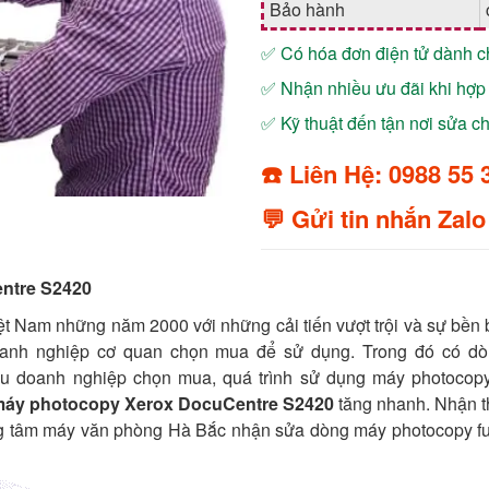
Bảo hành
✅ Có hóa đơn điện tử dành 
✅ Nhận nhiều ưu đãi khi hợp 
✅ Kỹ thuật đến tận nơi sửa 
☎️ Liên Hệ: 0988 55 
💬 Gửi tin nhắn Zalo
ntre S2420
ệt Nam những năm 2000 với những cải tiến vượt trội và sự bền 
doanh nghiệp cơ quan chọn mua để sử dụng. Trong đó có d
u doanh nghiệp chọn mua, quá trình sử dụng máy photocop
máy photocopy Xerox DocuCentre S2420
tăng nhanh. Nhận t
ng tâm máy văn phòng Hà Bắc nhận sửa dòng máy photocopy fuj