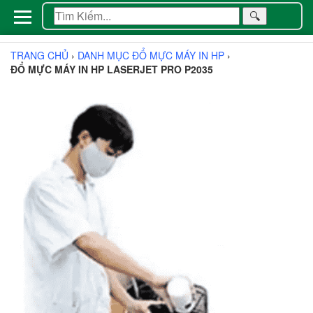
🔍
TRANG CHỦ
›
DANH MỤC ĐỔ MỰC MÁY IN HP
›
ĐỔ MỰC MÁY IN HP LASERJET PRO P2035