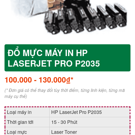
ĐỔ MỰC MÁY IN HP
LASERJET PRO P2035
100.000
-
130.000₫*
(* Đơn giá có thể thay đổi tùy thời điểm, từng linh kiện, từng mã
máy cụ thể)
Loại máy in
HP LaserJet Pro P2035
Thời gian tới
15 - 30 Phút
Loại mực
Laser Toner