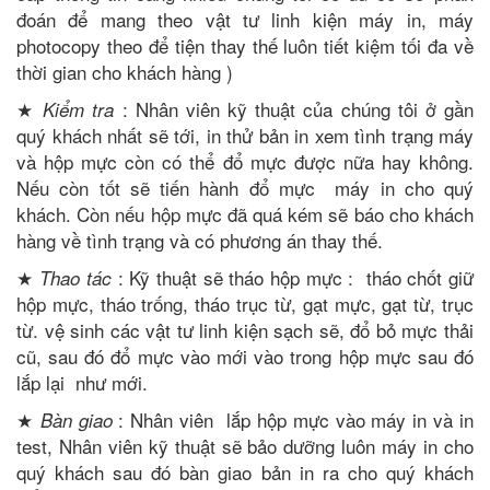
đoán để mang theo vật tư linh kiện máy in, máy
photocopy theo để tiện thay thế luôn tiết kiệm tối đa về
thời gian cho khách hàng )
★
: Nhân viên kỹ thuật của chúng tôi ở gần
Kiểm tra
quý khách nhất sẽ tới, in thử bản in xem tình trạng máy
và hộp mực còn có thể đổ mực được nữa hay không.
Nếu còn tốt sẽ tiến hành đổ mực máy in cho quý
khách. Còn nếu hộp mực đã quá kém sẽ báo cho khách
hàng về tình trạng và có phương án thay thế.
★
: Kỹ thuật sẽ tháo hộp mực : tháo chốt giữ
Thao tác
hộp mực, tháo trống, tháo trục từ, gạt mực, gạt từ, trục
từ. vệ sinh các vật tư linh kiện sạch sẽ, đổ bỏ mực thải
cũ, sau đó đổ mực vào mới vào trong hộp mực sau đó
lắp lại như mới.
★
: Nhân viên lắp hộp mực vào máy in và in
Bàn giao
test, Nhân viên kỹ thuật sẽ bảo dưỡng luôn máy in cho
quý khách sau đó bàn giao bản in ra cho quý khách