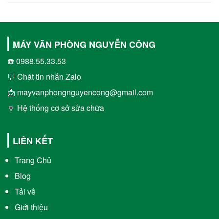
MÁY VĂN PHÒNG NGUYỄN CÔNG
☎️ 0988.55.33.53
💬 Chát tin nhắn Zalo
📩 mayvanphongnguyencong@gmail.com
🔽 Hệ thống cơ sở sửa chữa
LIÊN KẾT
Trang Chủ
Blog
Tải về
Giới thiệu