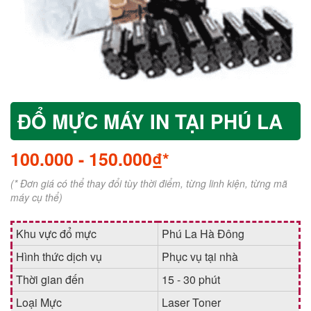
ĐỔ MỰC MÁY IN TẠI PHÚ LA
100.000
-
150.000₫*
(* Đơn giá có thể thay đổi tùy thời điểm, từng linh kiện, từng mã
máy cụ thể)
Khu vực đổ mực
Phú La Hà Đông
Hình thức dịch vụ
Phục vụ tại nhà
Thời gian đến
15 - 30 phút
Loại Mực
Laser Toner