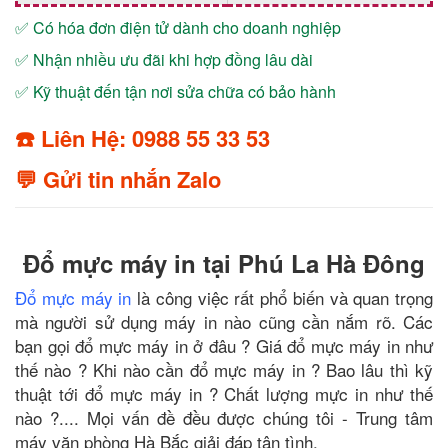
✅ Có hóa đơn điện tử dành cho doanh nghiệp
✅ Nhận nhiều ưu đãi khi hợp đồng lâu dài
✅ Kỹ thuật đến tận nơi sửa chữa có bảo hành
☎️ Liên Hệ: 0988 55 33 53
💬 Gửi tin nhắn Zalo
Đổ mực máy in tại Phú La Hà Đông
Đổ mực máy in
là công việc rất phổ biến và quan trọng
mà người sử dụng máy in nào cũng cần nắm rõ. Các
bạn gọi đổ mực máy in ở đâu ? Giá đổ mực máy in như
thế nào ? Khi nào cần đổ mực máy in ? Bao lâu thì kỹ
thuật tới đổ mực máy in ? Chất lượng mực in như thế
nào ?.... Mọi vấn đề đều được chúng tôi - Trung tâm
máy văn phòng Hà Bắc giải đáp tận tình.