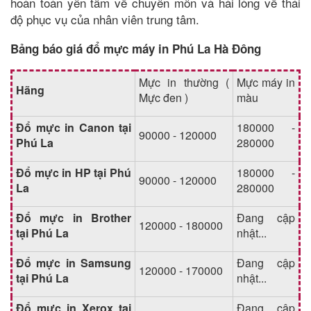
hoàn toàn yên tâm về chuyên môn và hài lòng về thái
độ phục vụ của nhân viên trung tâm.
Bảng báo giá đổ mực máy in Phú La Hà Đông
Mực in thường (
Mực máy in
Hãng
Mực đen )
màu
Đổ mực in Canon tại
180000 -
90000 - 120000
Phú La
280000
Đổ mực in HP tại Phú
180000 -
90000 - 120000
La
280000
Đổ mực in Brother
Đang cập
120000 - 180000
tại Phú La
nhật...
Đổ mực in Samsung
Đang cập
120000 - 170000
tại Phú La
nhật...
Đổ mực in Xerox tại
Đang cập