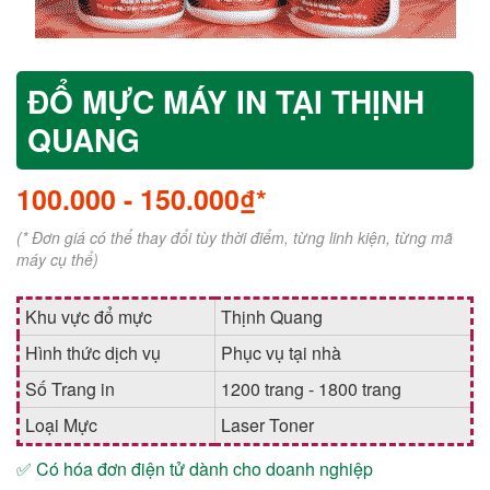
ĐỔ MỰC MÁY IN TẠI THỊNH
QUANG
100.000
-
150.000₫*
(* Đơn giá có thể thay đổi tùy thời điểm, từng linh kiện, từng mã
máy cụ thể)
Khu vực đổ mực
Thịnh Quang
Hình thức dịch vụ
Phục vụ tại nhà
Số Trang in
1200 trang - 1800 trang
Loại Mực
Laser Toner
✅ Có hóa đơn điện tử dành cho doanh nghiệp