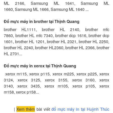
ML 2166, Samsung ML 1641, Samsung ML
1660, Samsung ML 1666, Samsung ML 1640 ...
Đổ mực máy in brother tại Thịnh Quang
brother HL1111, brother HL 2140, brother mfc
7860, brother HL mfc 7340, brother dcp 1616, brother dcp
1601, brother HL 1201, brother HL 2321, brother HL 2250,
brother HL 2240, brother HL2360, brother HL 2366, brother
HL 2701...
Đổ mực máy in xerox tại Thịnh Quang
xerox m115, xerox p115, xerox m225, xerox p225, xerox
3124, xerox 3125, xerox 3155, xerox 3160, xerox
3140, xerox 3435, xerox m105, xerox p105, xerox
m158, xerox p158...
|
Xem thêm
bài viết
đổ mực máy in tại Huỳnh Thúc