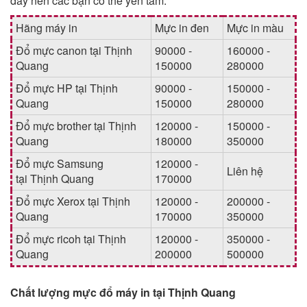
đây nên các bạn có thể yên tâm.
Hãng máy in
Mực in đen
Mực in màu
Đổ mực canon tại Thịnh
90000 -
160000 -
Quang
150000
280000
Đổ mực HP tại Thịnh
90000 -
150000 -
Quang
150000
280000
Đổ mực brother tại Thịnh
120000 -
150000 -
Quang
180000
350000
Đổ mực Samsung
120000 -
Liên hệ
tại Thịnh Quang
170000
Đổ mực Xerox tại Thịnh
120000 -
200000 -
Quang
170000
350000
Đổ mực ricoh tại Thịnh
120000 -
350000 -
Quang
200000
500000
Chất lượng mực đổ máy in tại Thịnh Quang