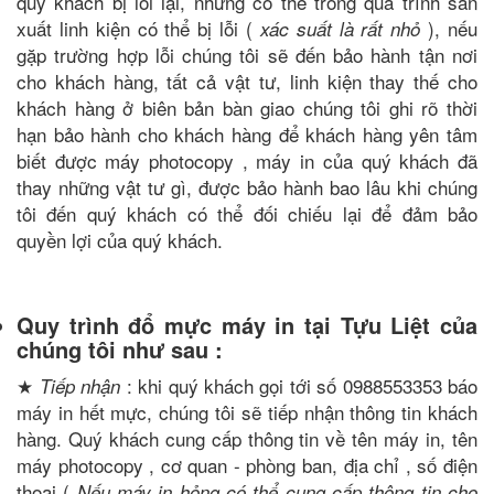
quý khách bị lỗi lại, nhưng có thể trong quá trình sản
xuất linh kiện có thể bị lỗi (
), nếu
xác suất là rất nhỏ
gặp trường hợp lỗi chúng tôi sẽ đến bảo hành tận nơi
cho khách hàng, tất cả vật tư, linh kiện thay thế cho
khách hàng ở biên bản bàn giao chúng tôi ghi rõ thời
hạn bảo hành cho khách hàng để khách hàng yên tâm
biết được máy photocopy , máy in của quý khách đã
thay những vật tư gì, được bảo hành bao lâu khi chúng
tôi đến quý khách có thể đối chiếu lại để đảm bảo
quyền lợi của quý khách.
Quy trình đổ mực máy in tại Tựu Liệt của
chúng tôi như sau :
★
: khi quý khách gọi tới số 0988553353 báo
Tiếp nhận
máy in hết mực, chúng tôi sẽ tiếp nhận thông tin khách
hàng. Quý khách cung cấp thông tin về tên máy in, tên
máy photocopy , cơ quan - phòng ban, địa chỉ , số điện
thoại (
Nếu máy in hỏng có thể cung cấp thông tin cho