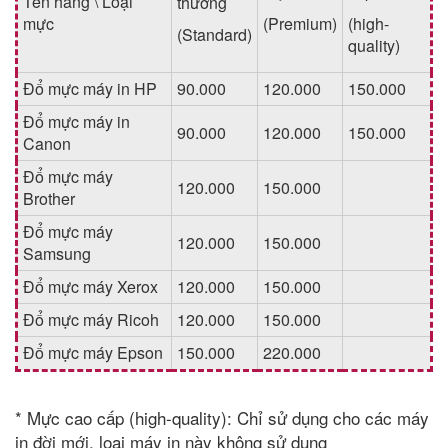
Tên hãng \ Loại
thường
mực
(Premium)
(high-
(Standard)
quality)
Đổ mực máy in HP
90.000
120.000
150.000
Đổ mực máy in
90.000
120.000
150.000
Canon
Đổ mực máy
120.000
150.000
Brother
Đổ mực máy
120.000
150.000
Samsung
Đổ mực máy Xerox
120.000
150.000
Đổ mực máy Ricoh
120.000
150.000
Đổ mực máy Epson
150.000
220.000
* Mực cao cấp (high-quality): Chỉ sử dụng cho các máy
in đời mới, loại máy in này không sử dụng