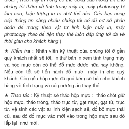
chúng tôi thêm về tình trạng máy in, máy photocopy bị
làm sao, hiện tượng in ra như thế nào. Các bạn cung
cấp thông tin càng nhiều chúng tôi có đủ cơ sở phán
đoán để mang theo vật tư linh kiện máy in, máy
photocopy theo để tiện thay thế luôn đáp ứng tối đa về
)
thời gian cho khách hàng
★
: Nhân viên kỹ thuật của chúng tôi ở gần
Kiểm tra
quý khách nhất sẽ tới, in thử bản in xem tình trạng máy
và hộp mực còn có thể đổ mực được nữa hay không.
Nếu còn tốt sẽ tiến hành đổ mực máy in cho quý
khách. Còn nếu hộp mực đã quá kém sẽ báo cho khách
hàng về tình trạng và có phương án thay thế.
★
: Kỹ thuật sẽ tháo hộp mực : tháo chốt giữ
Thao tác
hộp mực, tháo trống, tháo trục từ, gạt mực, gạt từ, trục
từ. vệ sinh các vật tư linh kiện sạch sẽ, đổ bỏ mực thải
cũ, sau đó đổ mực vào mới vào trong hộp mực sau đó
lắp lại như mới.