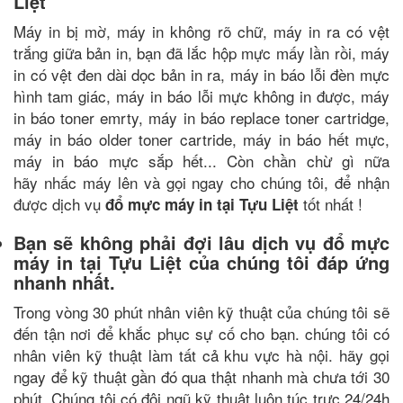
Liệt
Máy in bị mờ, máy in không rõ chữ, máy in ra có vệt
trắng giữa bản in, bạn đã lắc hộp mực mấy lần rồi, máy
in có vệt đen dài dọc bản in ra, máy in báo lỗi đèn mực
hình tam giác, máy in báo lỗi mực không in được, máy
in báo toner emrty, máy in báo replace toner cartridge,
máy in báo older toner cartride, máy in báo hết mực,
máy in báo mực sắp hết... Còn chần chừ gì nữa
hãy nhấc máy lên và gọi ngay cho chúng tôi, để nhận
được dịch vụ
tốt nhất !
đổ mực máy in tại Tựu Liệt
Bạn sẽ không phải đợi lâu dịch vụ đổ mực
máy in tại Tựu Liệt của chúng tôi đáp ứng
nhanh nhất.
Trong vòng 30 phút nhân viên kỹ thuật của chúng tôi sẽ
đến tận nơi để khắc phục sự cố cho bạn. chúng tôi có
nhân viên kỹ thuật làm tất cả khu vực hà nội. hãy gọi
ngay để kỹ thuật gần đó qua thật nhanh mà chưa tới 30
phút. Chúng tôi có đội ngũ kỹ thuật luôn túc trực 24/24h