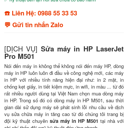
☎️ Liên Hệ: 0988 55 33 53
💬 Gửi tin nhắn Zalo
[DỊCH VỤ]
Sửa máy in HP LaserJet
Pro M501
Nói đến máy in không thể không nói đến máy HP, dòng
máy in HP luôn luôn đi đầu về công nghệ mới, các máy
in HP với nhiều tính năng hiện đại như: in 2 mặt, in
chống kẹt giấy, in tiết kiệm mực, in wifi, in màu ... từ đó
rất nhiều người dùng tại Việt Nam chọn mua dòng máy
in HP. Trong số đó có dòng máy in HP M501, sau thời
gian dài sử dụng máy sẽ phát sinh lỗi nhu cầu về dịch
vụ sửa chữa máy in tăng cao từ đó chúng tôi trang bị
đội kỹ thuật chuyên
tại nhà với
sửa máy in HP M501
chi phí thấp đội ngũ kỹ thuật đáp ứng nhanh.