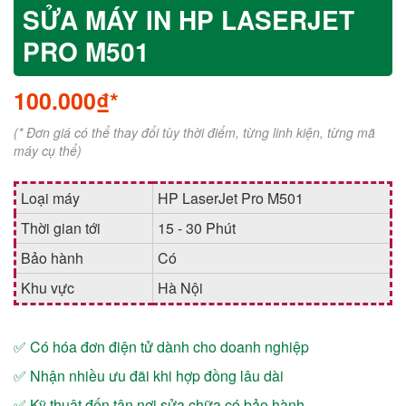
SỬA MÁY IN HP LASERJET
PRO M501
100.000₫*
(* Đơn giá có thể thay đổi tùy thời điểm, từng linh kiện, từng mã
máy cụ thể)
Loại máy
HP LaserJet Pro M501
Thời gian tới
15 - 30 Phút
Bảo hành
Có
Khu vực
Hà Nội
✅ Có hóa đơn điện tử dành cho doanh nghiệp
✅ Nhận nhiều ưu đãi khi hợp đồng lâu dài
✅ Kỹ thuật đến tận nơi sửa chữa có bảo hành