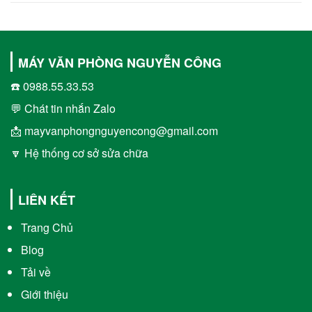
MÁY VĂN PHÒNG NGUYỄN CÔNG
☎️ 0988.55.33.53
💬 Chát tin nhắn Zalo
📩 mayvanphongnguyencong@gmail.com
🔽 Hệ thống cơ sở sửa chữa
LIÊN KẾT
Trang Chủ
Blog
Tải về
Giới thiệu