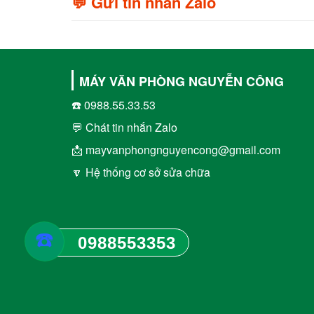
💬 Gửi tin nhắn Zalo
MÁY VĂN PHÒNG NGUYỄN CÔNG
☎️ 0988.55.33.53
💬 Chát tin nhắn Zalo
📩 mayvanphongnguyencong@gmail.com
🔽 Hệ thống cơ sở sửa chữa
☎️
0988553353