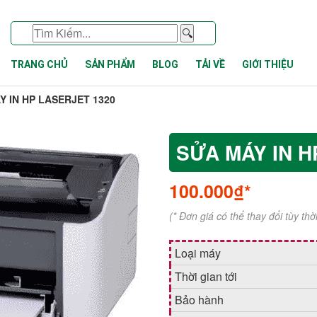
🔍
TRANG CHỦ
SẢN PHẨM
BLOG
TẢI VỀ
GIỚI THIỆU
Y IN HP LASERJET 1320
SỬA MÁY IN H
100.000₫*
(* Đơn giá có thể thay đổi tùy th
Loại máy
Thời gian tới
Bảo hành