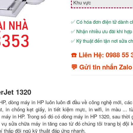
Khu vực
✅ Có hóa đơn điện tử dành 
✅ Nhận nhiều ưu đãi khi hợp 
✅ Kỹ thuật đến tận nơi sửa 
☎️ Liên Hệ: 0988 55 
💬 Gửi tin nhắn Zalo
rJet 1320
HP, dòng máy in HP luôn luôn đi đầu về công nghệ mới, các
 in chống kẹt giấy, in tiết kiệm mực, in wifi, in màu ... t
máy in HP. Trong số đó có dòng máy in HP 1320, sau thời g
 vụ sửa chữa máy in tăng cao từ đó chúng tôi trang bị đội k
hí thấp đội ngũ kỹ thuật đáp ứng nhanh.