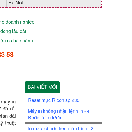
Hà Nội
cho doanh nghiệp
đồng lâu dài
chữa có bảo hành
33 53
BÀI VIẾT MỚI
Reset mực Ricoh sp 230
 máy in
ừ đó rất
Máy in không nhận lệnh in - 4
ian dài
Bước là in được
ỹ thuật
In màu tối hơn trên màn hình - 3