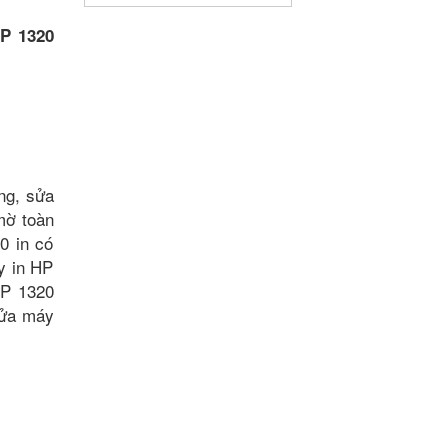
P 1320
ng, sửa
mờ toàn
0 in có
y in HP
HP 1320
sửa máy