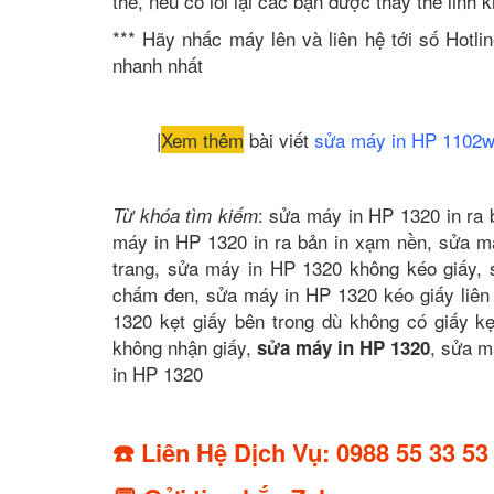
thế, nếu có lỗi lại các bạn được thay thế linh 
*** Hãy nhấc máy lên và liên hệ tới số Hotl
nhanh nhất
|
Xem thêm
bài viết
sửa máy in HP 1102
: sửa máy in HP 1320 in ra 
Từ khóa tìm kiếm
máy in HP 1320 in ra bản in xạm nền, sửa m
trang, sửa máy in HP 1320 không kéo giấy,
chấm đen, sửa máy in HP 1320 kéo giấy liên 
1320 kẹt giấy bên trong dù không có giấy k
không nhận giấy,
, sửa m
sửa máy in HP 1320
in HP 1320
☎️ Liên Hệ Dịch Vụ: 0988 55 33 53