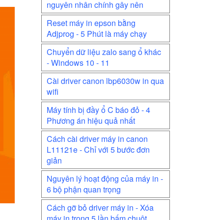
nguyên nhân chính gây nên
Reset máy in epson bằng
Adjprog - 5 Phút là máy chạy
Chuyển dữ liệu zalo sang ổ khác
- Windows 10 - 11
Cài driver canon lbp6030w in qua
wifi
Máy tính bị đầy ổ C báo đỏ - 4
Phương án hiệu quả nhất
Cách cài driver máy in canon
L11121e - Chỉ với 5 bước đơn
giản
Nguyên lý hoạt động của máy in -
6 bộ phận quan trọng
Cách gỡ bỏ driver máy in - Xóa
máy in trong 5 lần bấm chuột