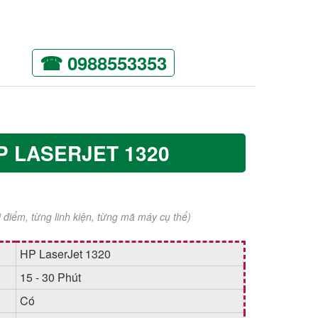
☎ 0988553353
P LASERJET 1320
ời điểm, từng linh kiện, từng mã máy cụ thể)
HP LaserJet 1320
15 - 30 Phút
Có