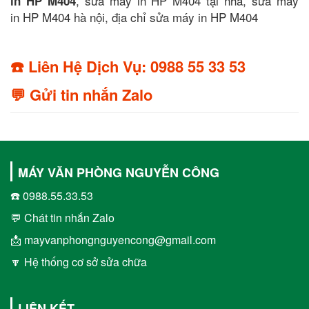
, sửa máy in HP M404 tại nhà, sửa máy
in HP M404
in HP M404 hà nội, địa chỉ sửa máy in HP M404
☎️ Liên Hệ Dịch Vụ: 0988 55 33 53
💬 Gửi tin nhắn Zalo
MÁY VĂN PHÒNG NGUYỄN CÔNG
☎️ 0988.55.33.53
💬 Chát tin nhắn Zalo
📩 mayvanphongnguyencong@gmail.com
🔽 Hệ thống cơ sở sửa chữa
LIÊN KẾT