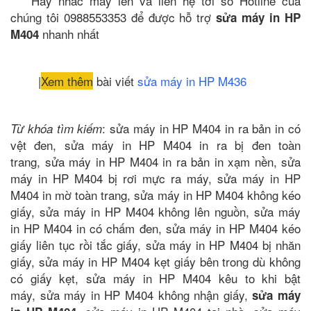
*** Hãy nhấc máy lên và liên hệ tới số Hotline của
chúng tôi 0988553353 để được hỗ trợ
sửa máy in HP
nhanh nhất
M404
|
Xem thêm
bài viết
sửa máy in HP M436
: sửa máy in HP M404 in ra bản in có
Từ khóa tìm kiếm
vệt đen, sửa máy in HP M404 in ra bị đen toàn
trang, sửa máy in HP M404 in ra bản in xạm nền, sửa
máy in HP M404 bị rơi mực ra máy, sửa máy in HP
M404 in mờ toàn trang, sửa máy in HP M404 không kéo
giấy, sửa máy in HP M404 không lên nguồn, sửa máy
in HP M404 in có chấm đen, sửa máy in HP M404 kéo
giấy liên tục rồi tắc giấy, sửa máy in HP M404 bị nhăn
giấy, sửa máy in HP M404 kẹt giấy bên trong dù không
có giấy kẹt, sửa máy in HP M404 kêu to khi bật
máy, sửa máy in HP M404 không nhận giấy,
sửa máy