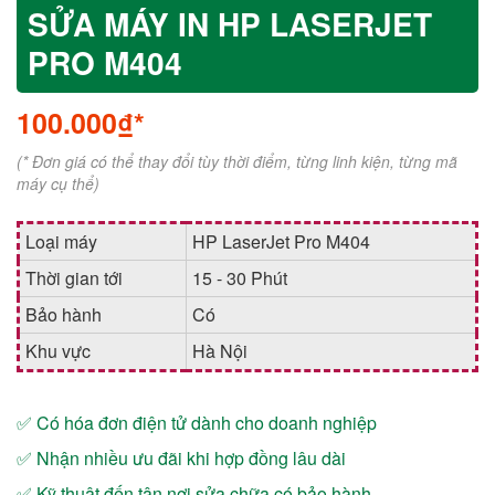
SỬA MÁY IN HP LASERJET
PRO M404
100.000₫*
(* Đơn giá có thể thay đổi tùy thời điểm, từng linh kiện, từng mã
máy cụ thể)
Loại máy
HP LaserJet Pro M404
Thời gian tới
15 - 30 Phút
Bảo hành
Có
Khu vực
Hà Nội
✅ Có hóa đơn điện tử dành cho doanh nghiệp
✅ Nhận nhiều ưu đãi khi hợp đồng lâu dài
✅ Kỹ thuật đến tận nơi sửa chữa có bảo hành