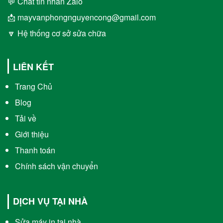
💬 Chát tin nhắn Zalo
📩 mayvanphongnguyencong@gmail.com
🔽 Hệ thống cơ sở sửa chữa
LIÊN KẾT
Trang Chủ
Blog
Tải về
Giới thiệu
Thanh toán
Chính sách vận chuyển
DỊCH VỤ TẠI NHÀ
Sửa máy in tại nhà