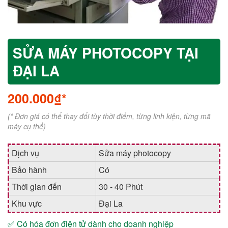
SỬA MÁY PHOTOCOPY TẠI
ĐẠI LA
200.000₫*
(* Đơn giá có thể thay đổi tùy thời điểm, từng linh kiện, từng mã
máy cụ thể)
Dịch vụ
Sửa máy photocopy
Bảo hành
Có
Thời gian đến
30 - 40 Phút
Khu vực
Đại La
✅ Có hóa đơn điện tử dành cho doanh nghiệp